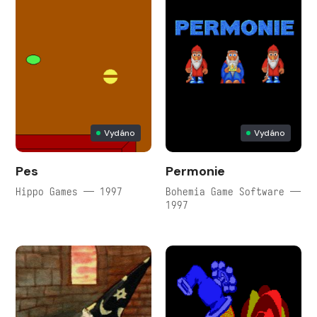
Vydáno
Vydáno
Pes
Permonie
Hippo Games — 1997
Bohemia Game Software —
1997