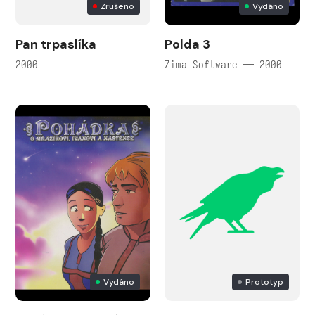
Zrušeno
Vydáno
Pan trpaslíka
Polda 3
2000
Zima Software — 2000
Vydáno
Prototyp