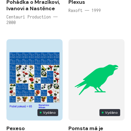
Pohádka o Mrazíkovi,
Plexus
Ivanovi a Nastěnce
Raxoft — 1999
Centauri Production —
2000
Vydáno
Vydáno
Pexeso
Pomsta má je