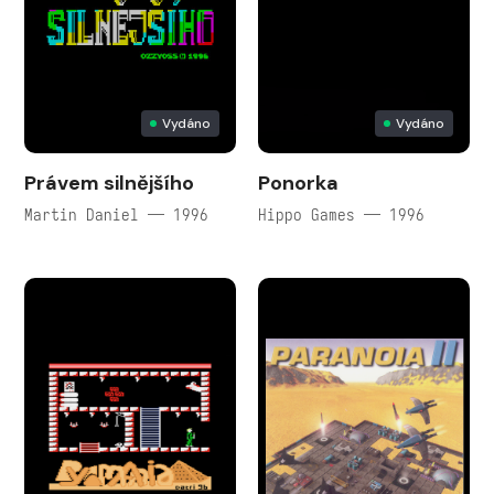
Vydáno
Vydáno
Právem silnějšího
Ponorka
Martin Daniel — 1996
Hippo Games — 1996