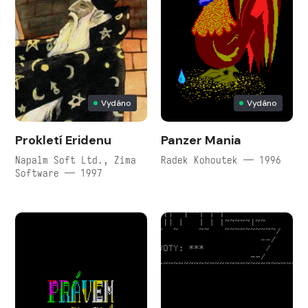
Vydáno
Vydáno
Prokletí Eridenu
Panzer Mania
Napalm Soft Ltd., Zima
Radek Kohoutek — 1996
Software — 1997