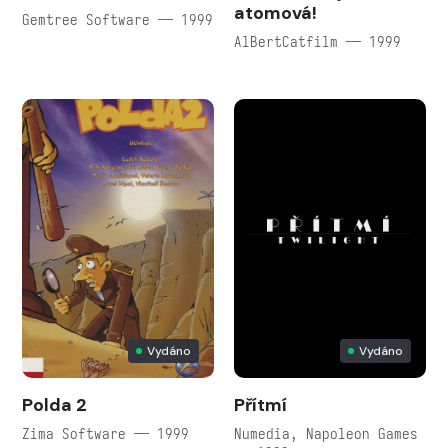
atomová!
Gemtree Software — 1999
AlBertCatfilm — 1999
Vydáno
Vydáno
Polda 2
Přítmí
Zima Software — 1999
Numedia, Napoleon Games