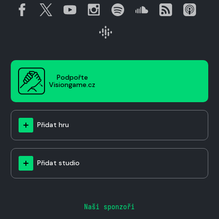
Podpořte
Visiongame.cz
Přidat hru
Přidat studio
Naši sponzoři