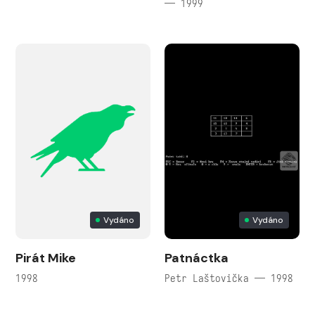
— 1999
Vydáno
Vydáno
Pirát Mike
Patnáctka
1998
Petr Laštovička — 1998