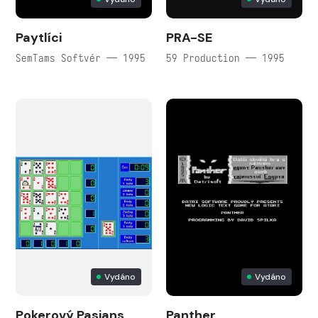
Paytlíci
PRA-SE
SemTams Softvér — 1995
59 Production — 1995
Vydáno
Vydáno
Pokerový Pasians
Panther