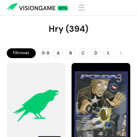
Hry (394)
Filtrovat
0-9
A
B
C
D
E
F
G