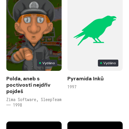
Vydáno
Vydáno
Polda, aneb s
Pyramida Inků
poctivostí nejdřív
1997
pojdeš
Zima Software, SleepTeam
— 1998