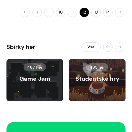
1
10
11
12
13
14
…
Sbírky her
Vše
487 her
485 her
Game Jam
Studentské hry