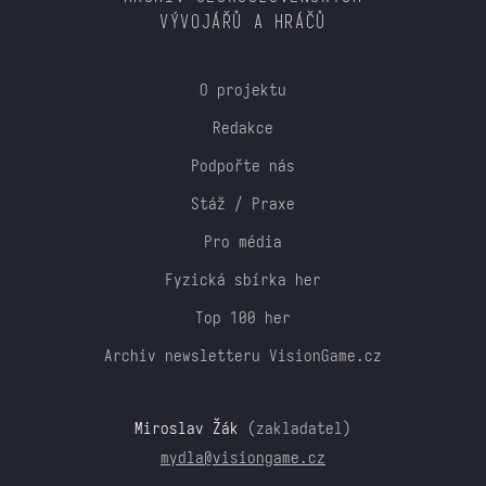
VÝVOJÁŘŮ A HRÁČŮ
O projektu
Redakce
Podpořte nás
Stáž / Praxe
Pro média
Fyzická sbírka her
Top 100 her
Archiv newsletteru VisionGame.cz
Miroslav Žák
(zakladatel)
mydla@visiongame.cz