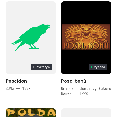
Prototyp
Vydáno
Poseidon
Posel bohů
SUMA — 1998
Unknown Identity, Future
Games — 1998