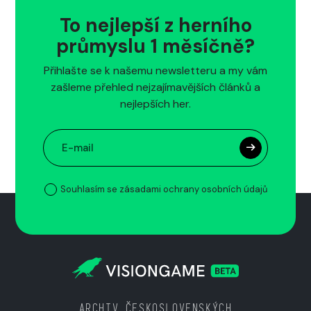
To nejlepší z herního
průmyslu 1 měsíčně?
Přihlašte se k našemu newsletteru a my vám
zašleme přehled nejzajímavějších článků a
nejlepších her.
Souhlasím se zásadami ochrany osobních údajů
ARCHIV ČESKOSLOVENSKÝCH