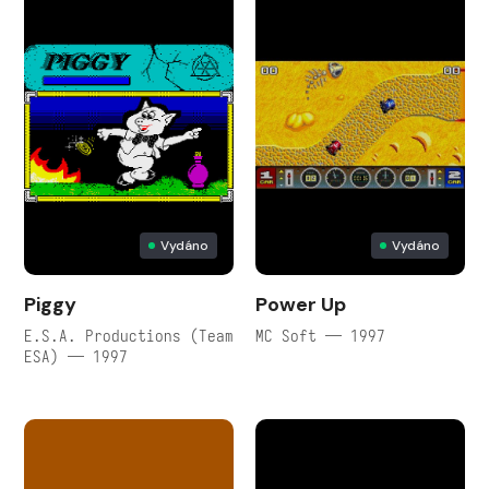
Vydáno
Vydáno
Piggy
Power Up
E.S.A. Productions (Team
MC Soft — 1997
ESA) — 1997