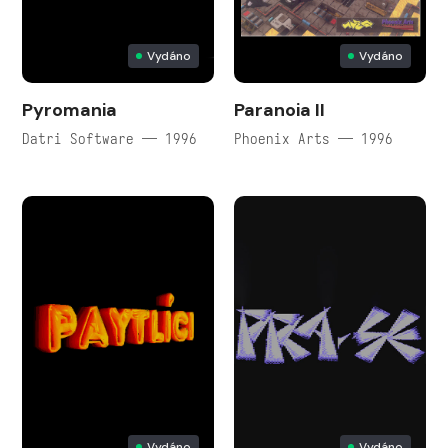
Vydáno
Vydáno
Pyromania
Paranoia II
Datri Software — 1996
Phoenix Arts — 1996
Vydáno
Vydáno