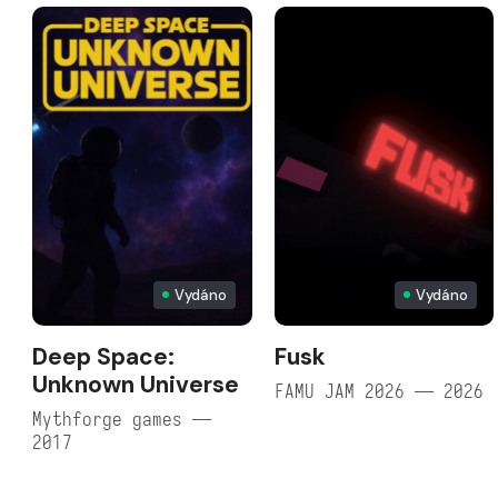
Vydáno
Vydáno
Deep Space:
Fusk
Unknown Universe
FAMU JAM 2026 — 2026
Mythforge games —
2017