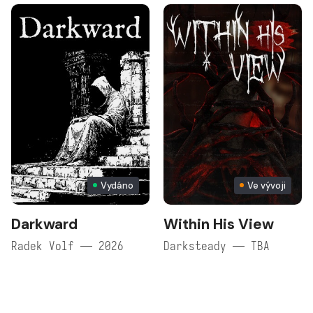
Vydáno
Ve vývoji
Darkward
Within His View
Radek Volf — 2026
Darksteady — TBA