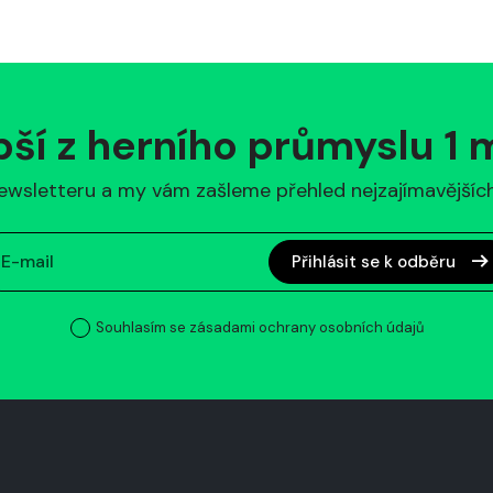
pší z herního průmyslu 1
ewsletteru a my vám zašleme přehled nejzajímavějších 
Přihlásit se k odběru
Souhlasím se zásadami ochrany osobních údajů