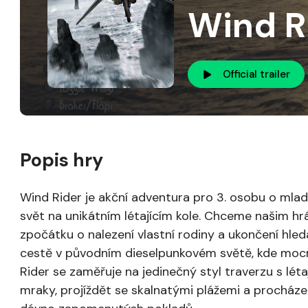
Wind R
Official trailer
Popis hry
Wind Rider je akční adventura pro 3. osobu o mla
svět na unikátním létajícím kole. Chceme našim hrá
zpočátku o nalezení vlastní rodiny a ukončení hled
cestě v původním dieselpunkovém světě, kde mocn
Rider se zaměřuje na jedinečný styl traverzu s lét
mraky, projíždět se skalnatými plážemi a procház