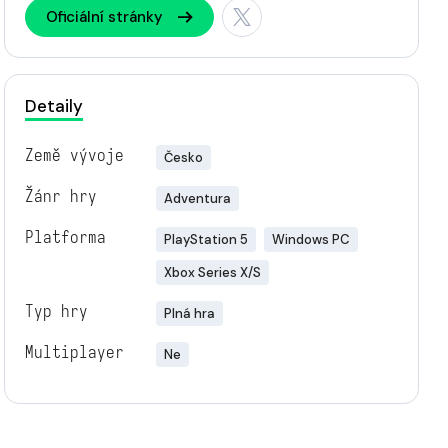
Oficiální stránky
Detaily
Země vývoje
Česko
Žánr hry
Adventura
Platforma
PlayStation 5
Windows PC
Xbox Series X/S
Typ hry
Plná hra
Multiplayer
Ne