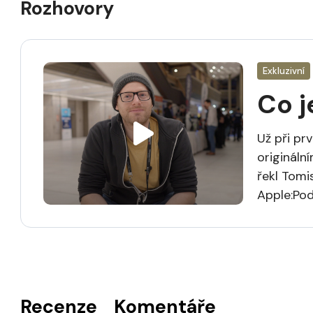
Rozhovory
Exkluzivní
Co j
Už při pr
origináln
řekl Tomi
Apple:Po
Recenze
Komentáře