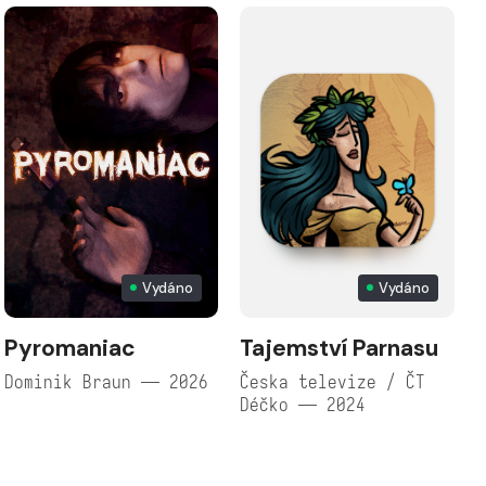
Vydáno
Vydáno
Pyromaniac
Tajemství Parnasu
Dominik Braun — 2026
Česka televize / ČT
Déčko — 2024
Č