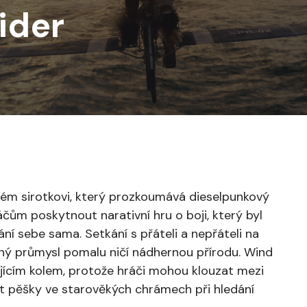
ider
dém sirotkovi, který prozkoumává dieselpunkový
čům poskytnout narativní hru o boji, který byl
ání sebe sama. Setkání s přáteli a nepřáteli na
ý průmysl pomalu ničí nádhernou přírodu. Wind
ajícím kolem, protože hráči mohou klouzat mezi
et pěšky ve starověkých chrámech při hledání