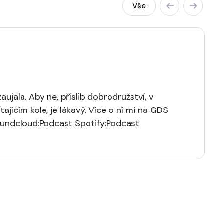
Vše
jala. Aby ne, příslib dobrodružství, v
jícím kole, je lákavý. Více o ní mi na GDS
oundcloud:Podcast Spotify:Podcast