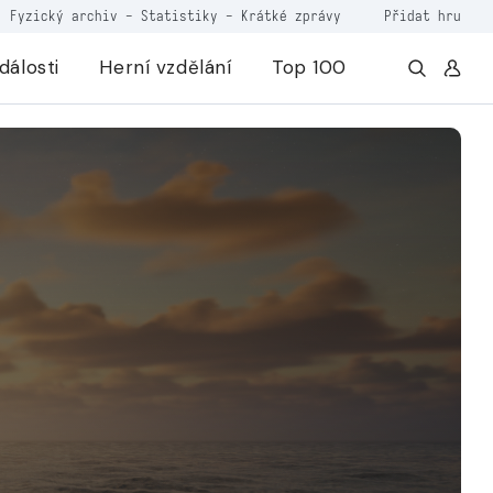
Fyzický archiv
-
Statistiky
-
Krátké zprávy
Přidat hru
dálosti
Herní vzdělání
Top 100