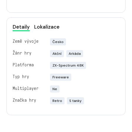
Detaily
Lokalizace
Země vývoje
Česko
Žánr hry
Akční
Arkáda
Platforma
ZX-Spectrum 48K
Typ hry
Freeware
Multiplayer
Ne
Značka hry
Retro
S tanky