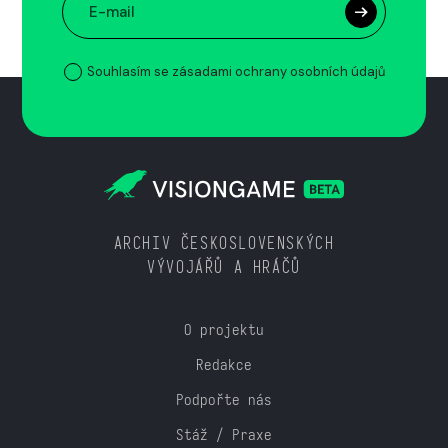
Souhlasím se zásadami ochrany osobních údajů
ARCHIV ČESKOSLOVENSKÝCH
VÝVOJÁŘŮ A HRÁČŮ
O projektu
Redakce
Podpořte nás
Stáž / Praxe