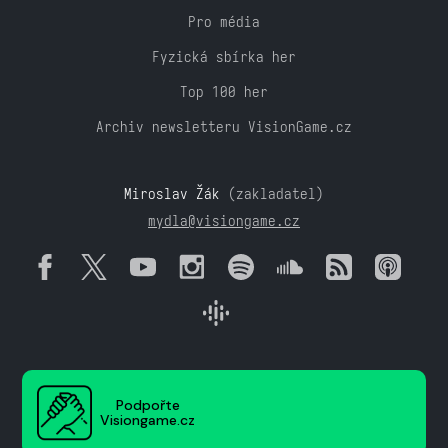
Pro média
Fyzická sbírka her
Top 100 her
Archiv newsletteru VisionGame.cz
Miroslav Žák
(zakladatel)
mydla@visiongame.cz
Podpořte
Visiongame.cz