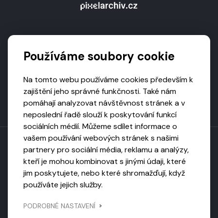
Podporují nás
Používáme soubory cookie
Na tomto webu používáme cookies především k
zajištění jeho správné funkčnosti. Také nám
pomáhají analyzovat návštěvnost stránek a v
neposlední řadě slouží k poskytování funkcí
sociálních médií. Můžeme sdílet informace o
vašem používání webových stránek s našimi
partnery pro sociální média, reklamu a analýzy,
kteří je mohou kombinovat s jinými údaji, které
Toto dílo podléhá licenci CC BY-NC-ND
jim poskytujete, nebo které shromažďují, když
Uveďte původ, neužívejte komerčně, nezpracovávejte.
používáte jejich služby.
Webarchivováno
PODROBNÉ NASTAVENÍ
Národní knihovnou ČR
Design by
Vanda