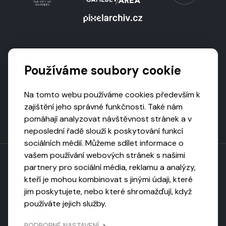
Podporují nás
Používáme soubory cookie
Na tomto webu používáme cookies především k
zajištění jeho správné funkčnosti. Také nám
pomáhají analyzovat návštěvnost stránek a v
neposlední řadě slouží k poskytování funkcí
sociálních médií. Můžeme sdílet informace o
vašem používání webových stránek s našimi
partnery pro sociální média, reklamu a analýzy,
kteří je mohou kombinovat s jinými údaji, které
Toto dílo podléhá licenci CC BY-NC-ND
jim poskytujete, nebo které shromažďují, když
Uveďte původ, neužívejte komerčně, nezpracovávejte.
používáte jejich služby.
Webarchivováno
PODROBNÉ NASTAVENÍ