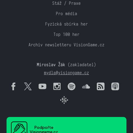
Stáž / Praxe
Pro média
Fyzická sbírka her
Top 100 her
Archiv newsletteru VisionGame.cz
Miroslav Žák
(zakladatel)
mydla@visiongame.cz
Podpořte
Visiongame.cz