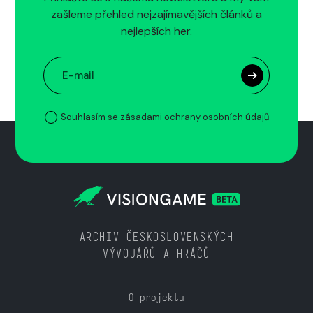
zašleme přehled nejzajímavějších článků a
nejlepších her.
Souhlasím se zásadami ochrany osobních údajů
ARCHIV ČESKOSLOVENSKÝCH
VÝVOJÁŘŮ A HRÁČŮ
O projektu