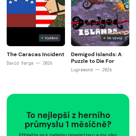
Vydáno
Ve vývoji
The Caracas Incident
Demigod Islands: A
Puzzle to Die For
David Varga — 2026
Lugremond — 2026
To nejlepší z herního
průmyslu 1 měsíčně?
Přihlašte se k našemu newsletteru a my vám