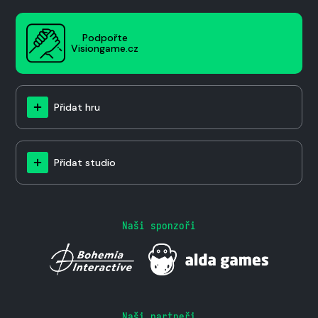
Podpořte
Visiongame.cz
Přidat hru
Přidat studio
Naši sponzoři
Naši partneři