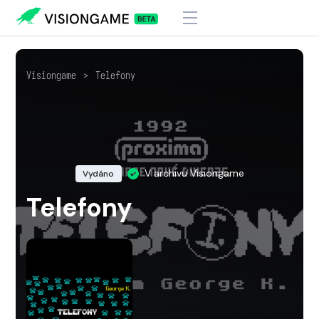
Visiongame
>
Telefony
V archivu Visiongame
Vydáno
Telefony