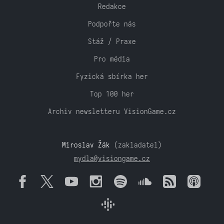
Redakce
Podpořte nás
Stáž / Praxe
Pro média
Fyzická sbírka her
Top 100 her
Archiv newsletteru VisionGame.cz
Miroslav Žák
(zakladatel)
mydla@visiongame.cz