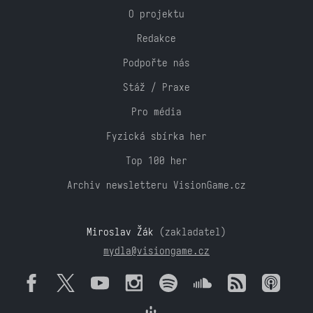
O projektu
Redakce
Podpořte nás
Stáž / Praxe
Pro média
Fyzická sbírka her
Top 100 her
Archiv newsletteru VisionGame.cz
Miroslav Žák
(zakladatel)
mydla@visiongame.cz