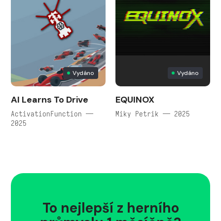
Vydáno
Vydáno
AI Learns To Drive
EQUINOX
ActivationFunction —
Miky Petrik — 2025
2025
To nejlepší z herního