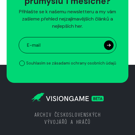
průmyslu 1 měsíčně?
Přihlašte se k našemu newsletteru a my vám
zašleme přehled nejzajímavějších článků a
nejlepších her.
Souhlasím se zásadami ochrany osobních údajů
ARCHIV ČESKOSLOVENSKÝCH
VÝVOJÁŘŮ A HRÁČŮ