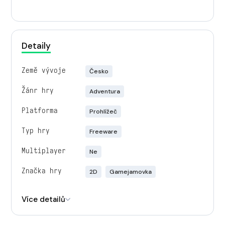
Detaily
Země vývoje
Česko
Žánr hry
Adventura
Platforma
Prohlížeč
Typ hry
Freeware
Multiplayer
Ne
Značka hry
2D
Gamejamovka
Engine
Godot
Více detailů