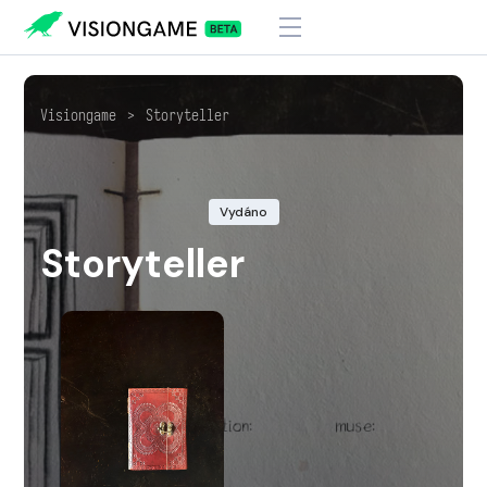
Visiongame
>
Storyteller
Vydáno
Storyteller