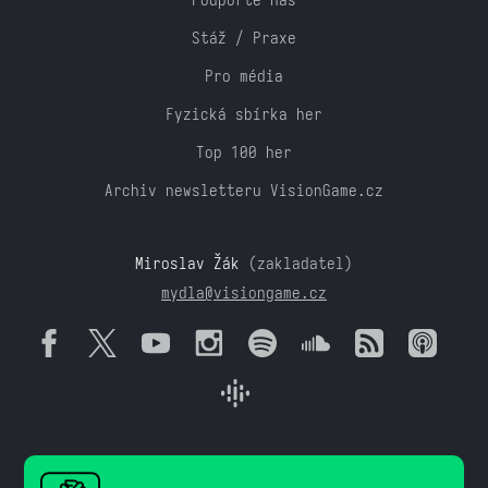
Stáž / Praxe
Pro média
Fyzická sbírka her
Top 100 her
Archiv newsletteru VisionGame.cz
Miroslav Žák
(zakladatel)
mydla@visiongame.cz