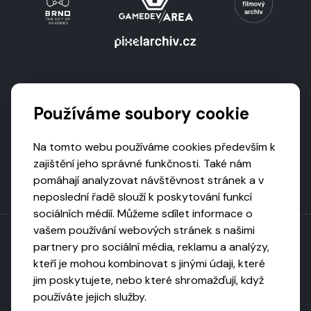
Podporují nás
Používáme soubory cookie
Na tomto webu používáme cookies především k
zajištění jeho správné funkčnosti. Také nám
pomáhají analyzovat návštěvnost stránek a v
neposlední řadě slouží k poskytování funkcí
sociálních médií. Můžeme sdílet informace o
vašem používání webových stránek s našimi
partnery pro sociální média, reklamu a analýzy,
kteří je mohou kombinovat s jinými údaji, které
Toto dílo podléhá licenci CC BY-NC-ND
jim poskytujete, nebo které shromažďují, když
Uveďte původ, neužívejte komerčně, nezpracovávejte.
používáte jejich služby.