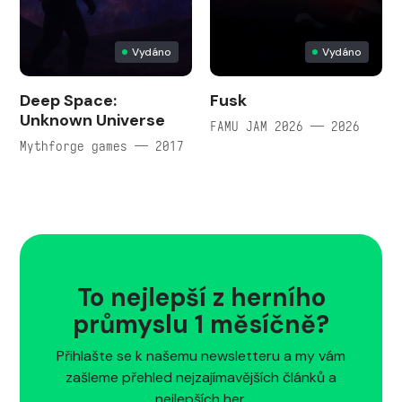
Vydáno
Vydáno
Deep Space:
Fusk
Unknown Universe
FAMU JAM 2026 — 2026
Mythforge games — 2017
To nejlepší z herního
průmyslu 1 měsíčně?
Přihlašte se k našemu newsletteru a my vám
zašleme přehled nejzajímavějších článků a
nejlepších her.