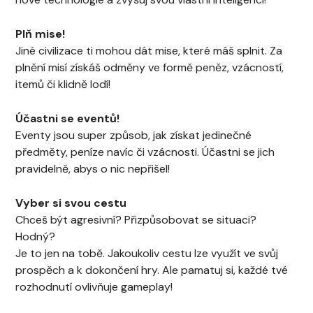
Plň mise!
Jiné civilizace ti mohou dát mise, které máš splnit. Za
plnění misí získáš odměny ve formě peněz, vzácností,
itemů či klidně lodí!
Účastni se eventů!
Eventy jsou super způsob, jak získat jedinečné
předměty, peníze navíc či vzácnosti. Účastni se jich
pravidelně, abys o nic nepřišel!
Vyber si svou cestu
Chceš být agresivní? Přizpůsobovat se situaci?
Hodný?
Je to jen na tobě. Jakoukoliv cestu lze využít ve svůj
prospěch a k dokončení hry. Ale pamatuj si, každé tvé
rozhodnutí ovlivňuje gameplay!