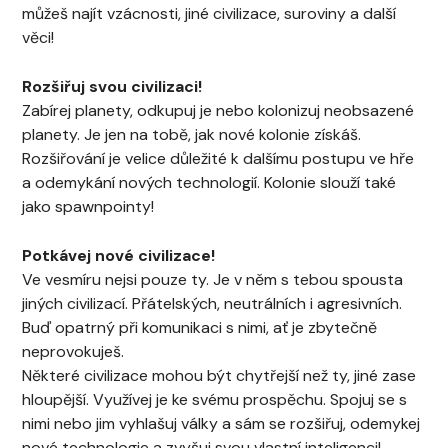
můžeš najít vzácnosti, jiné civilizace, suroviny a další
věci!
Rozšiřuj svou civilizaci!
Zabírej planety, odkupuj je nebo kolonizuj neobsazené
planety. Je jen na tobě, jak nové kolonie získáš.
Rozšiřování je velice důležité k dalšímu postupu ve hře
a odemykání nových technologií. Kolonie slouží také
jako spawnpointy!
Potkávej nové civilizace!
Ve vesmíru nejsi pouze ty. Je v něm s tebou spousta
jiných civilizací. Přátelských, neutrálních i agresivních.
Buď opatrný při komunikaci s nimi, ať je zbytečně
neprovokuješ.
Některé civilizace mohou být chytřejší než ty, jiné zase
hloupější. Využívej je ke svému prospěchu. Spojuj se s
nimi nebo jim vyhlašuj války a sám se rozšiřuj, odemykej
nové technologie a zvyšuj svou vlastní inteligenci!