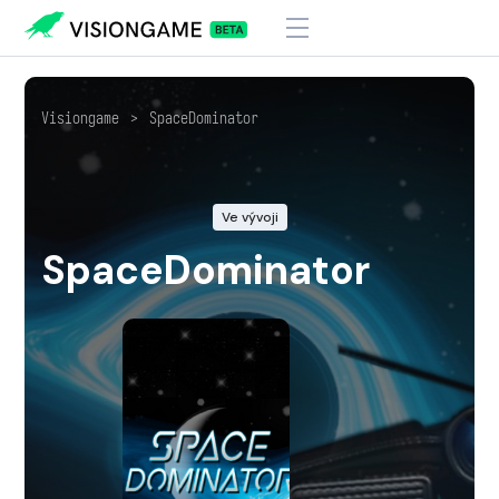
Visiongame
>
SpaceDominator
Ve vývoji
SpaceDominator