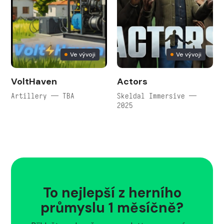
Ve vývoji
Ve vývoji
VoltHaven
Actors
Artillery — TBA
Skeldal Immersive —
2025
To nejlepší z herního
průmyslu 1 měsíčně?