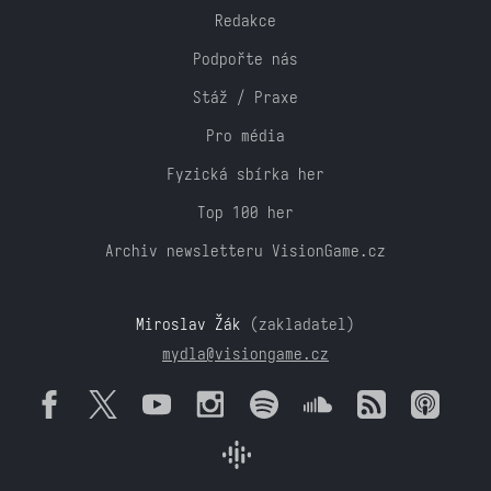
Redakce
Podpořte nás
Stáž / Praxe
Pro média
Fyzická sbírka her
Top 100 her
Archiv newsletteru VisionGame.cz
Miroslav Žák
(zakladatel)
mydla@visiongame.cz