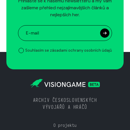
Přihlašte se k našemu newsletteru a my vám
zašleme přehled nejzajímavějších článků a
nejlepších her.
Souhlasím se zásadami ochrany osobních údajů
ARCHIV ČESKOSLOVENSKÝCH
VÝVOJÁŘŮ A HRÁČŮ
O projektu