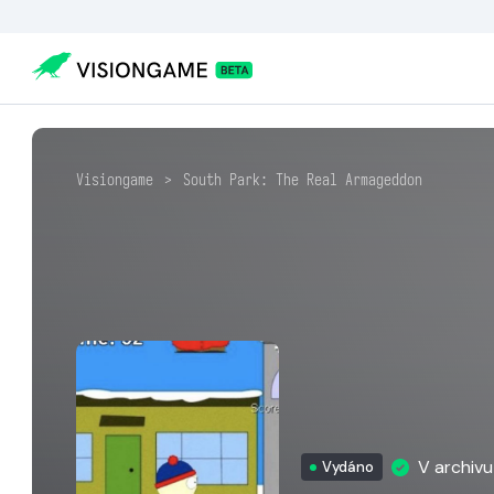
Visiongame
>
South Park: The Real Armageddon
V archiv
Vydáno