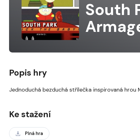
South P
Armag
Popis hry
Jednoduchá bezduchá střílečka inspirovaná hrou M
Ke stažení
Plná hra