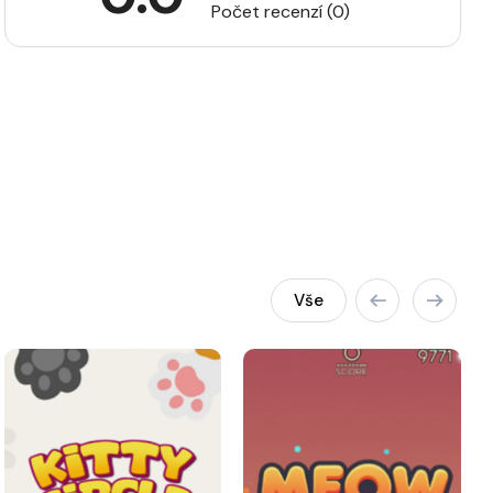
Počet recenzí (0)
Vše