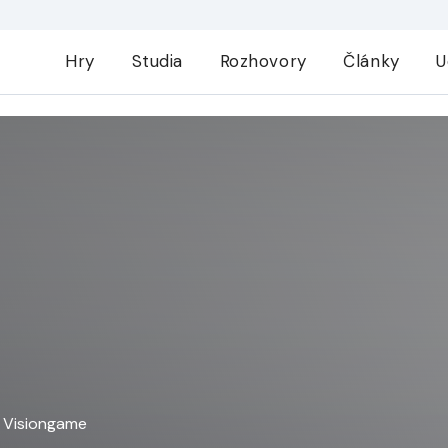
Hry
Studia
Rozhovory
Články
U
u Visiongame