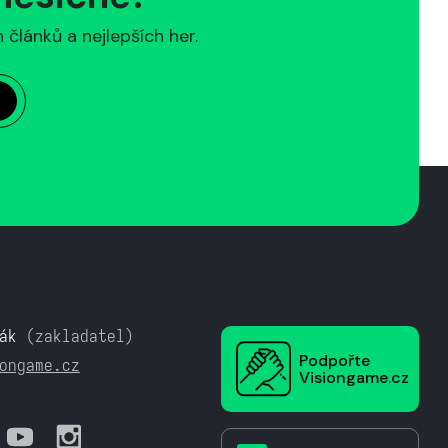
článků a nejlepších her.
ák
(zakladatel)
Podpořte
ongame.cz
Visiongame.cz