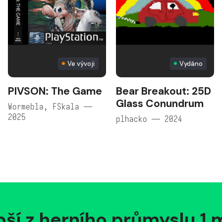
Ve vývoji
Vydáno
PIVSON: The Game
Bear Breakout: 25D
Glass Conundrum
Wormebla, FSkala —
2025
plhacko — 2024
pší z herního průmyslu 1