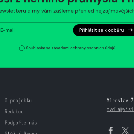
ewsletteru a my vám zašleme přehled nejzajímavějších 
Přihlásit se k odběru
Souhlasím se zásadami ochrany osobních údajů
O projektu
Miroslav Ž
mydla@visi
Redakce
Podpořte nás
Stáž / Praxe