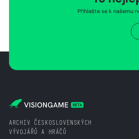
Přihlašte se k našemu n
ARCHIV ČESKOSLOVENSKÝCH
VÝVOJÁŘŮ A HRÁČŮ