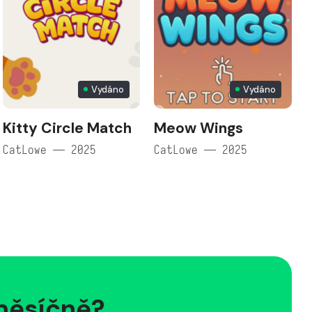
Vydáno
Vydáno
Kitty Circle Match
Meow Wings
CatLowe — 2025
CatLowe — 2025
 měsíčně?