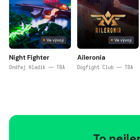
Ve vývoji
Ve vývoji
Night Fighter
Aileronia
Ondřej Hladík — TBA
Dogfight Club — TBA
To nejle