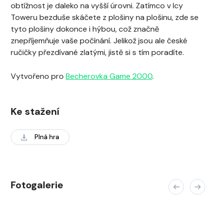
obtížnost je daleko na vyšší úrovni. Zatímco v Icy
Toweru bezduše skáčete z plošiny na plošinu, zde se
tyto plošiny dokonce i hýbou, což značně
znepříjemňuje vaše počínání. Jelikož jsou ale české
ručičky přezdívané zlatými, jistě si s tím poradíte.
Vytvořeno pro
Becherovka Game 2000
.
Ke stažení
Plná hra
Fotogalerie