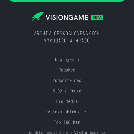
ARCHIV ČESKOSLOVENSKÝCH
VÝVOJÁŘŮ A HRÁČŮ
O projektu
Redakce
Podpořte nás
Stáž / Praxe
Pro média
Fyzická sbírka her
Top 100 her
Archiv newsletteru VisionGame.cz