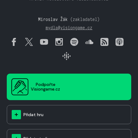
Miroslav Žák
(zakladatel)
mydla@visiongame.cz
Podpořte
Visiongame.cz
Přidat hru