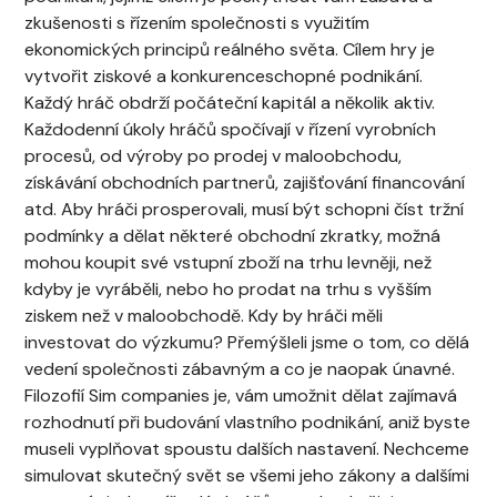
zkušenosti s řízením společnosti s využitím
ekonomických principů reálného světa. Cílem hry je
vytvořit ziskové a konkurenceschopné podnikání.
Každý hráč obdrží počáteční kapitál a několik aktiv.
Každodenní úkoly hráčů spočívají v řízení vyrobních
procesů, od výroby po prodej v maloobchodu,
získávání obchodních partnerů, zajišťování financování
atd. Aby hráči prosperovali, musí být schopni číst tržní
podmínky a dělat některé obchodní zkratky, možná
mohou koupit své vstupní zboží na trhu levněji, než
kdyby je vyráběli, nebo ho prodat na trhu s vyšším
ziskem než v maloobchodě. Kdy by hráči měli
investovat do výzkumu? Přemýšleli jsme o tom, co dělá
vedení společnosti zábavným a co je naopak únavné.
Filozofií Sim companies je, vám umožnit dělat zajímavá
rozhodnutí při budování vlastního podnikání, aniž byste
museli vyplňovat spoustu dalších nastavení. Nechceme
simulovat skutečný svět se všemi jeho zákony a dalšími