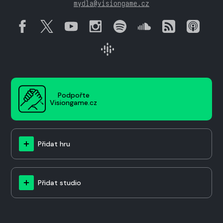
mydla@visiongame.cz
Podpořte
Visiongame.cz
Přidat hru
Přidat studio