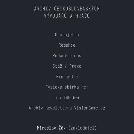
ARCHIV ČESKOSLOVENSKÝCH
VÝVOJÁŘŮ A HRÁČŮ
O projektu
Redakce
Podpořte nás
Stáž / Praxe
Pro média
Fyzická sbírka her
Top 100 her
Archiv newsletteru VisionGame.cz
Miroslav Žák
(zakladatel)