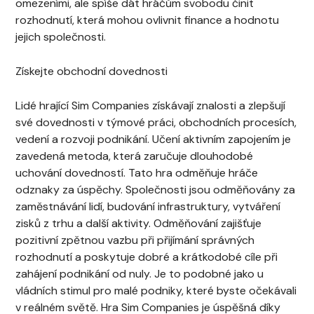
omezeními, ale spíše dát hráčům svobodu činit
rozhodnutí, která mohou ovlivnit finance a hodnotu
jejich společnosti.
Získejte obchodní dovednosti
Lidé hrající Sim Companies získávají znalosti a zlepšují
své dovednosti v týmové práci, obchodních procesích,
vedení a rozvoji podnikání. Učení aktivním zapojením je
zavedená metoda, která zaručuje dlouhodobé
uchování dovedností. Tato hra odměňuje hráče
odznaky za úspěchy. Společnosti jsou odměňovány za
zaměstnávání lidí, budování infrastruktury, vytváření
zisků z trhu a další aktivity. Odměňování zajišťuje
pozitivní zpětnou vazbu při přijímání správných
rozhodnutí a poskytuje dobré a krátkodobé cíle při
zahájení podnikání od nuly. Je to podobné jako u
vládních stimul pro malé podniky, které byste očekávali
v reálném světě. Hra Sim Companies je úspěšná díky