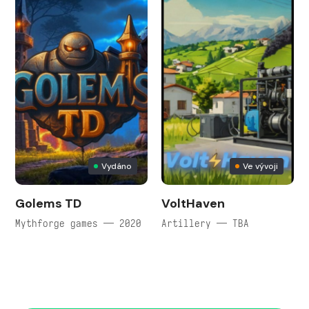
Vydáno
Ve vývoji
Golems TD
VoltHaven
Mythforge games — 2020
Artillery — TBA