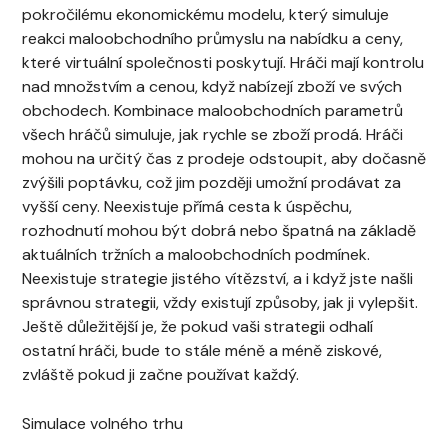
pokročilému ekonomickému modelu, který simuluje
reakci maloobchodního průmyslu na nabídku a ceny,
které virtuální společnosti poskytují. Hráči mají kontrolu
nad množstvím a cenou, když nabízejí zboží ve svých
obchodech. Kombinace maloobchodních parametrů
všech hráčů simuluje, jak rychle se zboží prodá. Hráči
mohou na určitý čas z prodeje odstoupit, aby dočasně
zvýšili poptávku, což jim později umožní prodávat za
vyšší ceny. Neexistuje přímá cesta k úspěchu,
rozhodnutí mohou být dobrá nebo špatná na základě
aktuálních tržních a maloobchodních podmínek.
Neexistuje strategie jistého vítězství, a i když jste našli
správnou strategii, vždy existují způsoby, jak ji vylepšit.
Ještě důležitější je, že pokud vaši strategii odhalí
ostatní hráči, bude to stále méně a méně ziskové,
zvláště pokud ji začne používat každý.
Simulace volného trhu