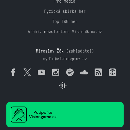
Pro média
Fyzická sbírka her
Top 100 her
Archiv newsletteru VisionGame.cz
Miroslav Žák
(zakladatel)
mydla@visiongame.cz
Podpořte
Visiongame.cz