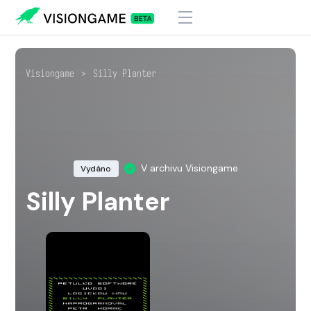
Visiongame
>
Silly Planter
V archivu Visiongame
Vydáno
Silly Planter