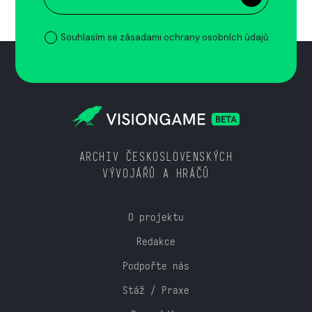
Souhlasím se zásadami ochrany osobních údajů
ARCHIV ČESKOSLOVENSKÝCH
VÝVOJÁŘŮ A HRÁČŮ
O projektu
Redakce
Podpořte nás
Stáž / Praxe