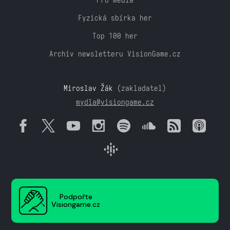
Fyzická sbírka her
Top 100 her
Archiv newsletteru VisionGame.cz
Miroslav Žák
(zakladatel)
mydla@visiongame.cz
Podpořte
Visiongame.cz