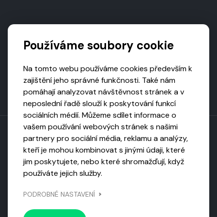
Podporují nás
Používáme soubory cookie
Na tomto webu používáme cookies především k
zajištění jeho správné funkčnosti. Také nám
pomáhají analyzovat návštěvnost stránek a v
neposlední řadě slouží k poskytování funkcí
sociálních médií. Můžeme sdílet informace o
vašem používání webových stránek s našimi
partnery pro sociální média, reklamu a analýzy,
kteří je mohou kombinovat s jinými údaji, které
Toto dílo podléhá licenci CC BY-NC-ND
jim poskytujete, nebo které shromažďují, když
Uveďte původ, neužívejte komerčně, nezpracovávejte.
používáte jejich služby.
Webarchivováno
PODROBNÉ NASTAVENÍ
Národní knihovnou ČR
Design by
Vanda