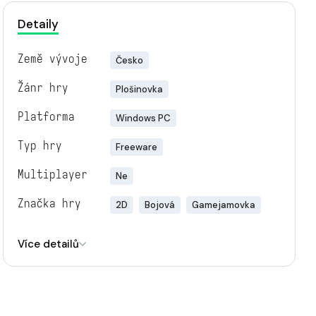
Detaily
Země vývoje
Česko
Žánr hry
Plošinovka
Platforma
Windows PC
Typ hry
Freeware
Multiplayer
Ne
Značka hry
2D
Bojová
Gamejamovka
Engine
Unity
Více detailů