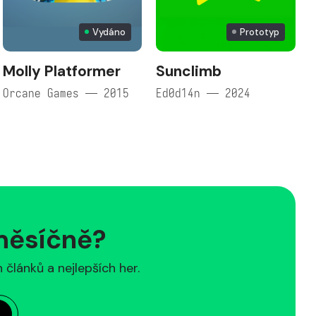
Vydáno
Prototyp
Molly Platformer
Sunclimb
Orcane Games — 2015
Ed0d14n — 2024
 měsíčně?
článků a nejlepších her.