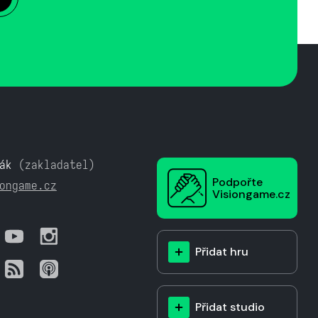
ák
(zakladatel)
Podpořte
ongame.cz
Visiongame.cz
Přidat hru
Přidat studio