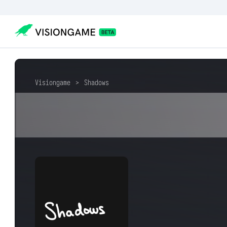
Visiongame
>
Shadows