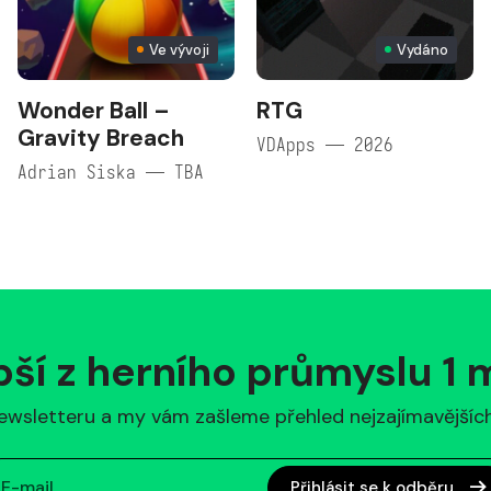
Ve vývoji
Vydáno
Wonder Ball –
RTG
Gravity Breach
VDApps — 2026
Adrian Siska — TBA
pší z herního průmyslu 1
ewsletteru a my vám zašleme přehled nejzajímavějších 
Přihlásit se k odběru