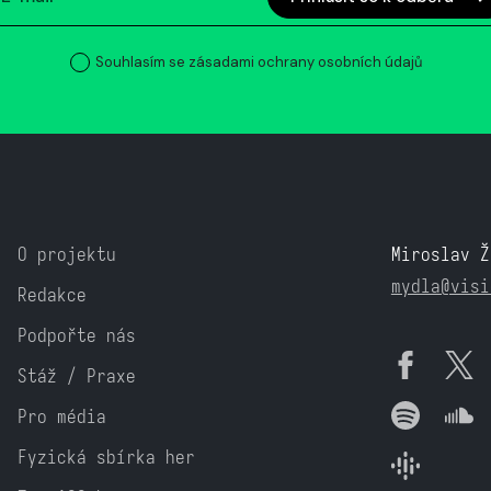
Souhlasím se zásadami ochrany osobních údajů
O projektu
Miroslav Ž
mydla@visi
Redakce
Podpořte nás
Stáž / Praxe
Pro média
Fyzická sbírka her