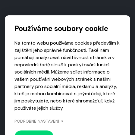
Podporují nás
Používáme soubory cookie
Na tomto webu používáme cookies především k
zajištění jeho správné funkčnosti. Také nám
pomáhají analyzovat návštěvnost stránek a v
neposlední řadě slouží k poskytování funkcí
sociálních médií. Můžeme sdílet informace o
vašem používání webových stránek s našimi
partnery pro sociální média, reklamu a analýzy,
kteří je mohou kombinovat s jinými údaji, které
Toto dílo podléhá licenci CC BY-NC-ND
jim poskytujete, nebo které shromažďují, když
Uveďte původ, neužívejte komerčně, nezpracovávejte.
používáte jejich služby.
Webarchivováno
PODROBNÉ NASTAVENÍ
Národní knihovnou ČR
Design by
Vanda