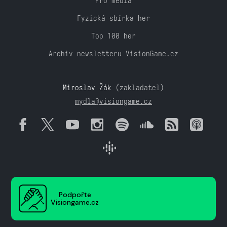
Pro média
Fyzická sbírka her
Top 100 her
Archiv newsletteru VisionGame.cz
Miroslav Žák
(zakladatel)
mydla@visiongame.cz
Podpořte
Visiongame.cz