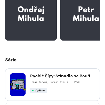
Série
Rychlé Šípy: Stínadla se Bouří
Tomáš Morkus, Ondřej Mihula — 1990
Vydáno