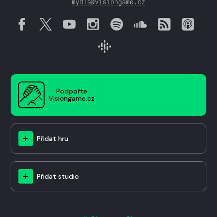
mydla@visiongame.cz
Podpořte
Visiongame.cz
Přidat hru
Přidat studio