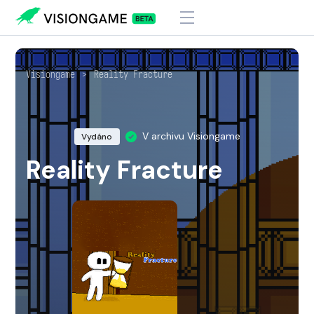
Visiongame
>
Reality Fracture
V archivu Visiongame
Vydáno
Reality Fracture