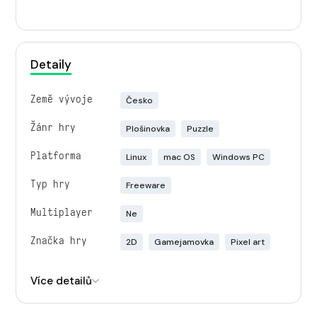
Detaily
Země vývoje
Česko
Žánr hry
Plošinovka
Puzzle
Platforma
Linux
mac OS
Windows PC
Typ hry
Freeware
Multiplayer
Ne
Značka hry
2D
Gamejamovka
Pixel art
Engine
Unity
Více detailů