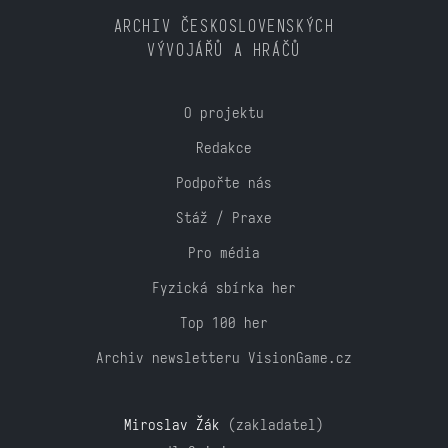
ARCHIV ČESKOSLOVENSKÝCH
VÝVOJÁŘŮ A HRÁČŮ
O projektu
Redakce
Podpořte nás
Stáž / Praxe
Pro média
Fyzická sbírka her
Top 100 her
Archiv newsletteru VisionGame.cz
Miroslav Žák
(zakladatel)