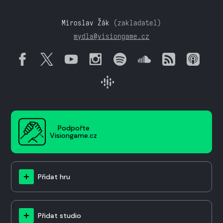
Miroslav Žák
(zakladatel)
mydla@visiongame.cz
Podpořte
Visiongame.cz
Přidat hru
Přidat studio