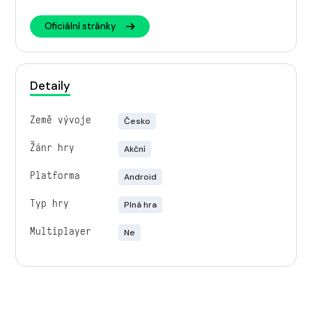
Oficiální stránky
Detaily
Země vývoje
Česko
Žánr hry
Akční
Platforma
Android
Typ hry
Plná hra
Multiplayer
Ne