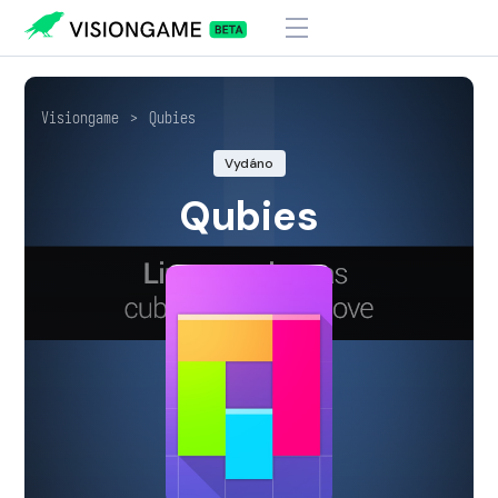
Visiongame
>
Qubies
Vydáno
Qubies