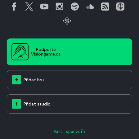
Podpořte
Visiongame.cz
Přidat hru
Přidat studio
Naši sponzoři