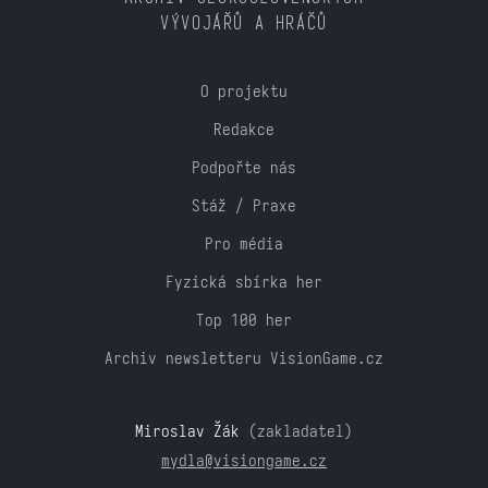
VÝVOJÁŘŮ A HRÁČŮ
O projektu
Redakce
Podpořte nás
Stáž / Praxe
Pro média
Fyzická sbírka her
Top 100 her
Archiv newsletteru VisionGame.cz
Miroslav Žák
(zakladatel)
mydla@visiongame.cz