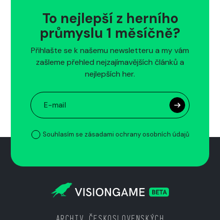
To nejlepší z herního
průmyslu 1 měsíčně?
Přihlašte se k našemu newsletteru a my vám
zašleme přehled nejzajímavějších článků a
nejlepších her.
Souhlasím se zásadami ochrany osobních údajů
ARCHIV ČESKOSLOVENSKÝCH