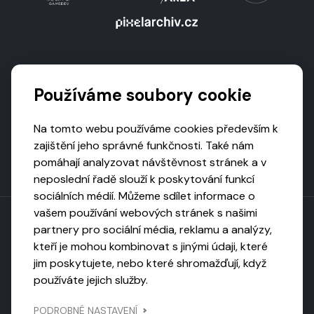
Podporují nás
Používáme soubory cookie
Na tomto webu používáme cookies především k
zajištění jeho správné funkčnosti. Také nám
pomáhají analyzovat návštěvnost stránek a v
neposlední řadě slouží k poskytování funkcí
sociálních médií. Můžeme sdílet informace o
vašem používání webových stránek s našimi
partnery pro sociální média, reklamu a analýzy,
kteří je mohou kombinovat s jinými údaji, které
Toto dílo podléhá licenci CC BY-NC-ND
jim poskytujete, nebo které shromažďují, když
Uveďte původ, neužívejte komerčně, nezpracovávejte.
používáte jejich služby.
Webarchivováno
PODROBNÉ NASTAVENÍ
Národní knihovnou ČR