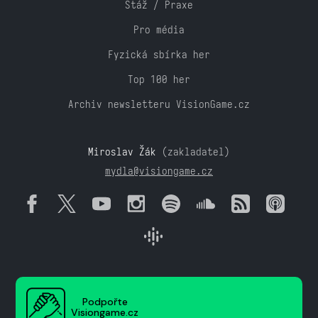
Stáž / Praxe
Pro média
Fyzická sbírka her
Top 100 her
Archiv newsletteru VisionGame.cz
Miroslav Žák
(zakladatel)
mydla@visiongame.cz
Podpořte
Visiongame.cz