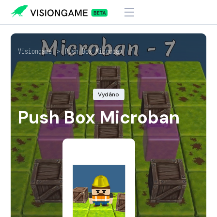
Visiongame
>
Push Box Microban
Vydáno
Push Box Microban