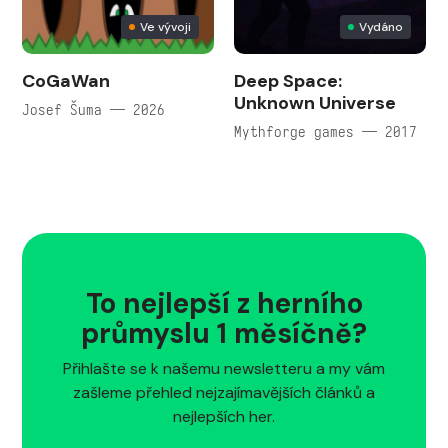
Ve vývoji
Vydáno
CoGaWan
Deep Space:
Unknown Universe
Josef Šuma — 2026
Mythforge games — 2017
To nejlepší z herního
průmyslu 1 měsíčně?
Přihlašte se k našemu newsletteru a my vám
zašleme přehled nejzajímavějších článků a
nejlepších her.