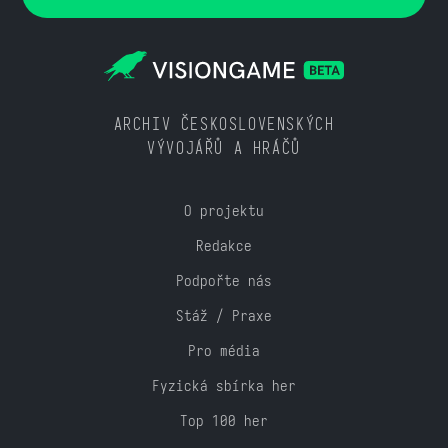
ARCHIV ČESKOSLOVENSKÝCH
VÝVOJÁŘŮ A HRÁČŮ
O projektu
Redakce
Podpořte nás
Stáž / Praxe
Pro média
Fyzická sbírka her
Top 100 her