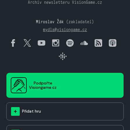
Archiv newsletteru VisionGame.cz
Miroslav Žák
(zakladatel)
mydla@visiongame.cz
Podpořte
Visiongame.cz
Přidat hru