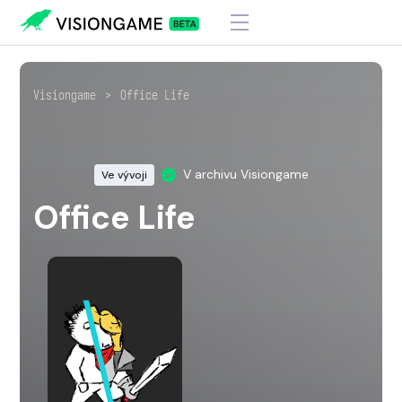
Visiongame
>
Office Life
V archivu Visiongame
Ve vývoji
Office Life