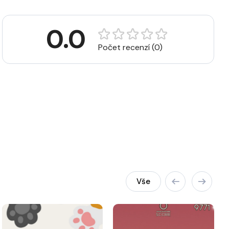
0.0
Počet recenzí (0)
Vše