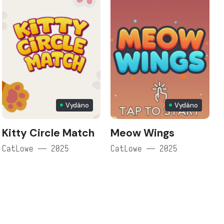
Vydáno
Vydáno
Kitty Circle Match
Meow Wings
CatLowe — 2025
CatLowe — 2025