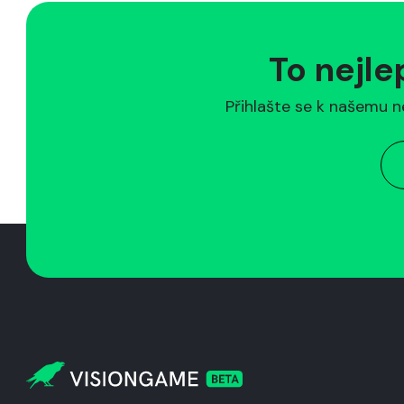
To nejle
Přihlašte se k našemu n