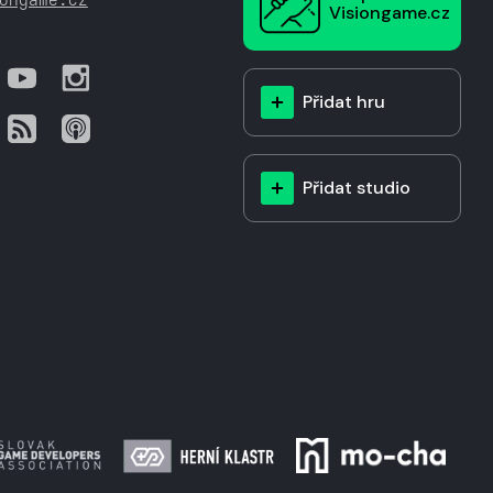
Visiongame.cz
Přidat hru
Přidat studio