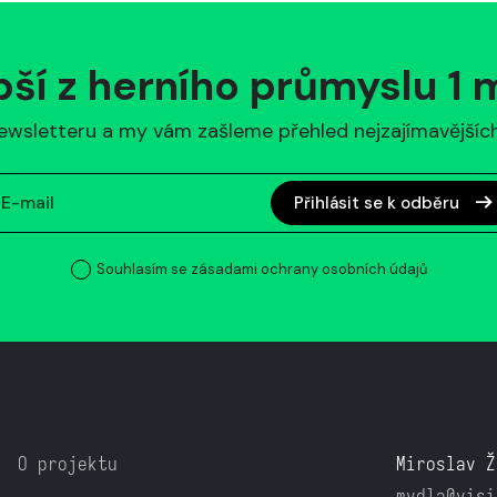
pší z herního průmyslu 1
ewsletteru a my vám zašleme přehled nejzajímavějších 
Přihlásit se k odběru
Souhlasím se zásadami ochrany osobních údajů
O projektu
Miroslav Ž
mydla@visi