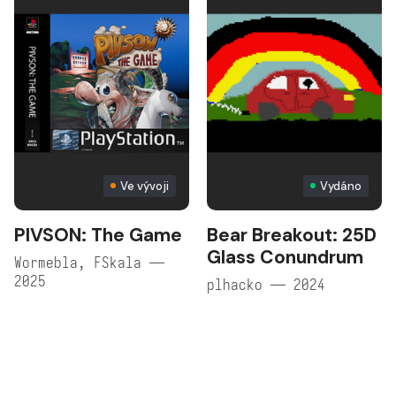
Ve vývoji
Vydáno
PIVSON: The Game
Bear Breakout: 25D
Glass Conundrum
Wormebla, FSkala —
2025
plhacko — 2024