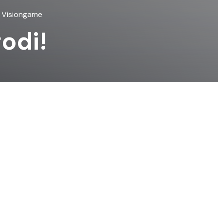
u Visiongame
odi!