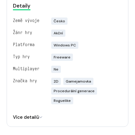
Detaily
Země vývoje
Česko
Žánr hry
Akční
Platforma
Windows PC
Typ hry
Freeware
Multiplayer
Ne
Značka hry
2D
Gamejamovka
Procedurální generace
Roguelike
Engine
Unity
Více detailů