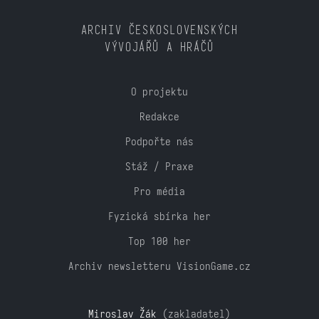
ARCHIV ČESKOSLOVENSKÝCH
VÝVOJÁŘŮ A HRÁČŮ
O projektu
Redakce
Podpořte nás
Stáž / Praxe
Pro média
Fyzická sbírka her
Top 100 her
Archiv newsletteru VisionGame.cz
Miroslav Žák
(zakladatel)