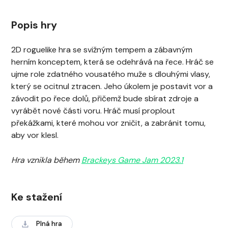
Popis hry
2D roguelike hra se svižným tempem a zábavným
herním konceptem, která se odehrává na řece. Hráč se
ujme role zdatného vousatého muže s dlouhými vlasy,
který se ocitnul ztracen. Jeho úkolem je postavit vor a
závodit po řece dolů, přičemž bude sbírat zdroje a
vyrábět nové části voru. Hráč musí proplout
překážkami, které mohou vor zničit, a zabránit tomu,
aby vor klesl.
Hra vznikla během
Brackeys Game Jam 2023.1
Ke stažení
Plná hra