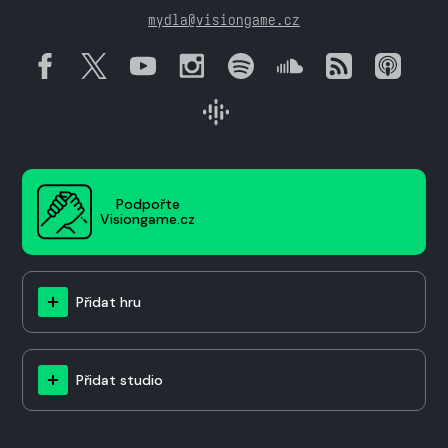
mydla@visiongame.cz
Podpořte
Visiongame.cz
Přidat hru
Přidat studio