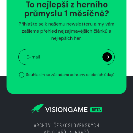
To nejlepší z herního
průmyslu 1 měsíčně?
Přihlašte se k našemu newsletteru a my vám
zašleme přehled nejzajímavějších článků a
nejlepších her.
Souhlasím se zásadami ochrany osobních údajů
ARCHIV ČESKOSLOVENSKÝCH