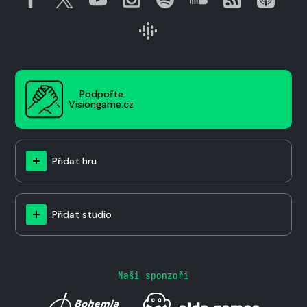
Podpořte
Visiongame.cz
Přidat hru
Přidat studio
Naši sponzoři