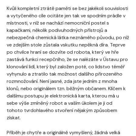
Kvůli kompletní ztrátě paměti se bez jakékoli souvislosti
a vytyčeného cíle ocitáte jen tak ve spodním prádle v
místnosti, v níž se nachází nemocniční postel s
kapačkami, několik podivuhodných přístrojů a
nebezpečná chemická látka neznámého původu, po níž
ve zdejším stole zůstala vskutku nepěkná díra. Teprve
po chvilce hraní se dozvíte od robota, který ve hře
zastává funkci recepčního, že se nalézáte v Ústavu pro
klonování lidí, který byl založen poté, co lidstvo téměř
vyhynulo a ztratilo tak možnost dalšího přirozeného
rozmnožování. Není jasné, zda jste jedním z mnoha
klonů, nebo originálem tzn. běžným občanem. Klíčem k
dalšímu postupu je elektronická karta, kterou má u
sebe výše zmíněný robot a vaším úkolem je ji od
tohoto tvrdohlavého stvoření nějakým způsobem
získat.
Příběh je chytře a originálně vymyšlený, žádná velká