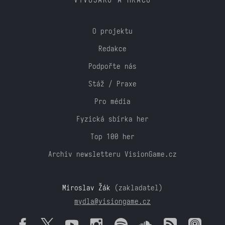
VÝVOJÁŘŮ A HRÁČŮ
O projektu
Redakce
Podpořte nás
Stáž / Praxe
Pro média
Fyzická sbírka her
Top 100 her
Archiv newsletteru VisionGame.cz
Miroslav Žák
(zakladatel)
mydla@visiongame.cz