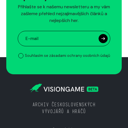
Přihlašte se k našemu newsletteru a my vám
zašleme přehled nejzajímavějších článků a
nejlepších her.
Souhlasím se zásadami ochrany osobních údajů
ARCHIV ČESKOSLOVENSKÝCH
VÝVOJÁŘŮ A HRÁČŮ