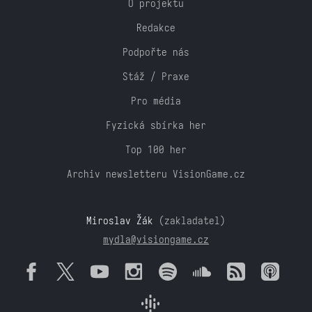
O projektu
Redakce
Podpořte nás
Stáž / Praxe
Pro média
Fyzická sbírka her
Top 100 her
Archiv newsletteru VisionGame.cz
Miroslav Žák
(zakladatel)
mydla@visiongame.cz