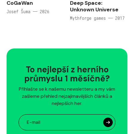
CoGaWan
Deep Space:
Unknown Universe
Josef Šuma — 2026
Mythforge games — 2017
To nejlepší z herního
průmyslu 1 měsíčně?
Přihlašte se k našemu newsletteru a my vám
zašleme přehled nejzajímavějších článků a
nejlepších her.