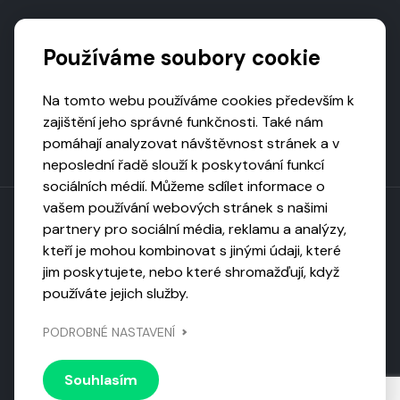
Podporují nás
Používáme soubory cookie
Na tomto webu používáme cookies především k
zajištění jeho správné funkčnosti. Také nám
pomáhají analyzovat návštěvnost stránek a v
neposlední řadě slouží k poskytování funkcí
sociálních médií. Můžeme sdílet informace o
vašem používání webových stránek s našimi
partnery pro sociální média, reklamu a analýzy,
kteří je mohou kombinovat s jinými údaji, které
Toto dílo podléhá licenci CC BY-NC-ND
jim poskytujete, nebo které shromažďují, když
Uveďte původ, neužívejte komerčně, nezpracovávejte.
používáte jejich služby.
Webarchivováno
PODROBNÉ NASTAVENÍ
Národní knihovnou ČR
Design by
Vanda
Souhlasím
© 2026 Visiongame. Všechna práva vyhrazena.
Zásady