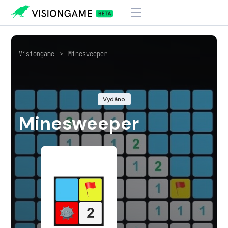
Visiongame
>
Minesweeper
Vydáno
Minesweeper