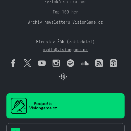
Fyzická sbírka her
Top 100 her
Archiv newsletteru VisionGame.cz
Miroslav Žák
(zakladatel)
mydla@visiongame.cz
Podpořte
Visiongame.cz