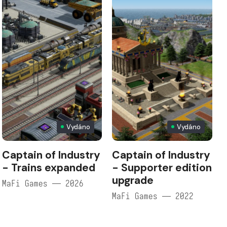
Vydáno
Vydáno
Captain of Industry
Captain of Industry
- Trains expanded
- Supporter edition
upgrade
MaFi Games — 2026
MaFi Games — 2022