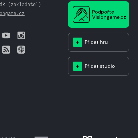
ák
(zakladatel)
Podpořte
ongame.cz
Visiongame.cz
Přidat hru
Přidat studio