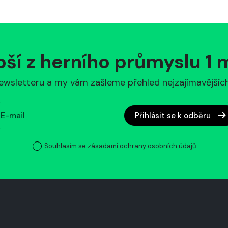
pší z herního průmyslu 1
ewsletteru a my vám zašleme přehled nejzajímavějších 
Přihlásit se k odběru
Souhlasím se zásadami ochrany osobních údajů