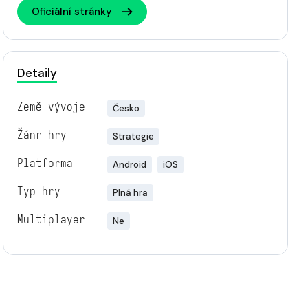
Oficiální stránky
Detaily
Země vývoje
Česko
Žánr hry
Strategie
Platforma
Android
iOS
Typ hry
Plná hra
Multiplayer
Ne