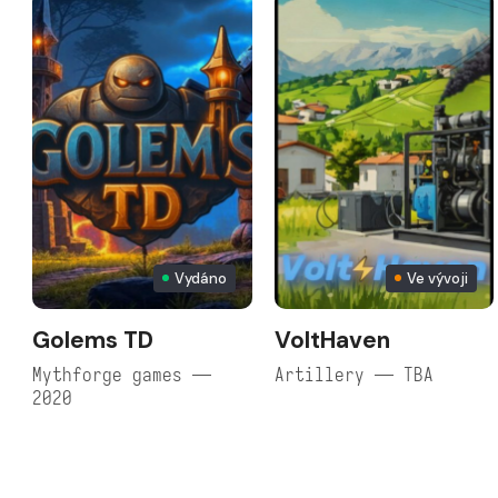
Vydáno
Ve vývoji
Golems TD
VoltHaven
Mythforge games —
Artillery — TBA
2020