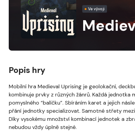
Ve vývoji
Mediev
Popis hry
Mobilní hra Medieval Uprising je geolokační, deckb
kombinuje prvky z různých žánrů. Každá jednotka m
pomyslného “balíčku”. Sbíráním karet a jejich ná
přání jednotky specializovat. Samotné střety mezi h
Díky vysokému množství kombinací jednotek a zbran
nebudou vždy úplně stejné.