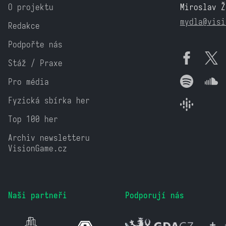
O projektu
Miroslav Ž
mydla@visi
Redakce
Podpořte nás
Stáž / Praxe
Pro média
Fyzická sbírka her
Top 100 her
Archiv newsletteru
VisionGame.cz
Naši partneři
Podporují nás