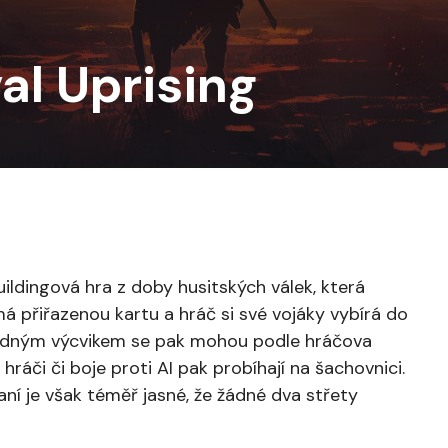
al Uprising
uildingová hra z doby husitských válek, která
á přiřazenou kartu a hráč si své vojáky vybírá do
sledným výcvikem se pak mohou podle hráčova
ráči či boje proti AI pak probíhají na šachovnici.
í je však téměř jasné, že žádné dva střety