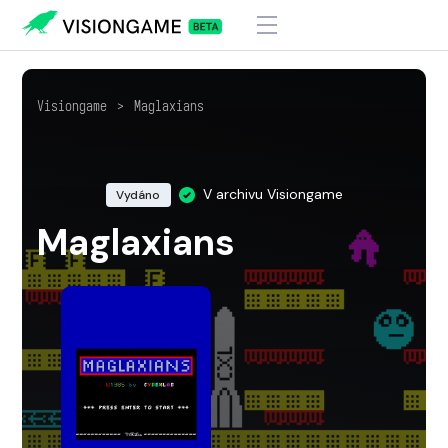
Visiongame
>
Maglaxians
V archivu Visiongame
Vydáno
Maglaxians