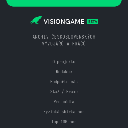
ARCHIV ČESKOSLOVENSKÝCH
VÝVOJÁŘŮ A HRÁČŮ
O projektu
Redakce
Podpořte nás
Stáž / Praxe
Pro média
Fyzická sbírka her
Top 100 her