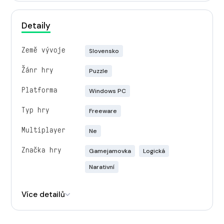
Detaily
Země vývoje
Slovensko
Žánr hry
Puzzle
Platforma
Windows PC
Typ hry
Freeware
Multiplayer
Ne
Značka hry
Gamejamovka
Logická
Narativní
Engine
Pygame
Více detailů