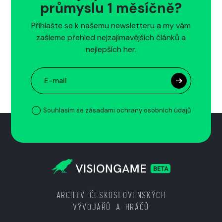
průmyslu 1 měsíčně?
Přihlašte se k našemu newsletteru a my vám
zašleme přehled nejzajímavějších článků a
nejlepších her.
Souhlasím se zásadami ochrany osobních údajů
ARCHIV ČESKOSLOVENSKÝCH
VÝVOJÁŘŮ A HRÁČŮ