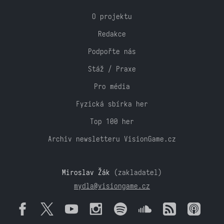
O projektu
Redakce
Podpořte nás
Stáž / Praxe
Pro média
Fyzická sbírka her
Top 100 her
Archiv newsletteru VisionGame.cz
Miroslav Žák
(zakladatel)
mydla@visiongame.cz