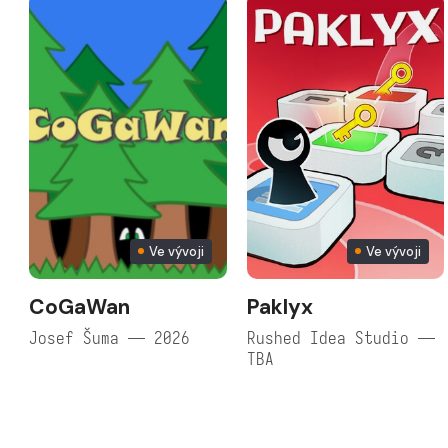
Ve vývoji
Ve vývoji
CoGaWan
Paklyx
Josef Šuma — 2026
Rushed Idea Studio —
TBA