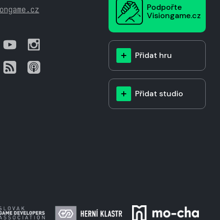
Podpořte
ongame.cz
Visiongame.cz
Přidat hru
Přidat studio