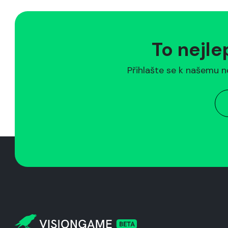
To nejle
Přihlašte se k našemu n