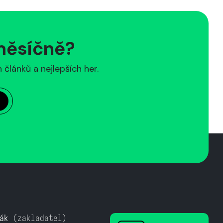
 měsíčně?
článků a nejlepších her.
ák
(zakladatel)