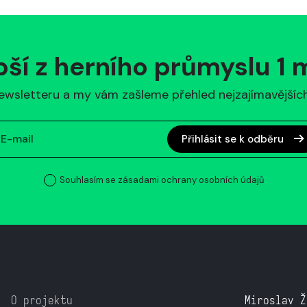
pší z herního průmyslu 1
ewsletteru a my vám zašleme přehled nejzajímavějších 
Přihlásit se k odběru
Souhlasím se zásadami ochrany osobních údajů
O projektu
Miroslav Ž