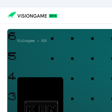
Visiongame
>
Kůň