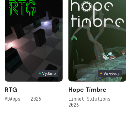
Vydáno
Ve vývoji
RTG
Hope Timbre
VDApps — 2026
Linnet Solutions —
2026