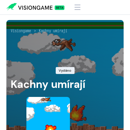
Visiongame
>
Kachny umírají
Vydáno
Kachny umírají