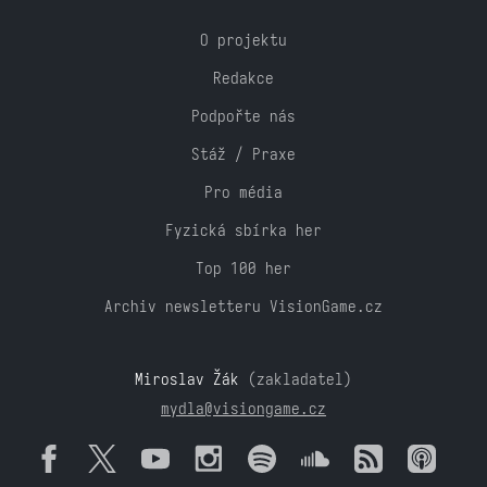
O projektu
Redakce
Podpořte nás
Stáž / Praxe
Pro média
Fyzická sbírka her
Top 100 her
Archiv newsletteru VisionGame.cz
Miroslav Žák
(zakladatel)
mydla@visiongame.cz