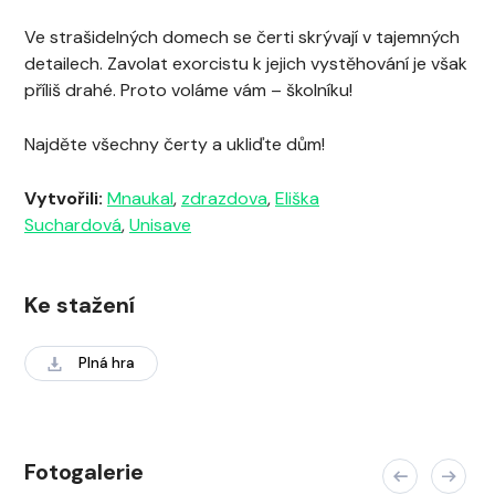
Ve strašidelných domech se čerti skrývají v tajemných
detailech. Zavolat exorcistu k jejich vystěhování je však
příliš drahé. Proto voláme vám – školníku!
Najděte všechny čerty a ukliďte dům!
Vytvořili:
Mnaukal
,
zdrazdova
,
Eliška
Suchardová
,
Unisave
Ke stažení
Plná hra
Fotogalerie