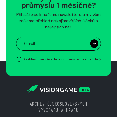
průmyslu 1 měsíčně?
Přihlašte se k našemu newsletteru a my vám
zašleme přehled nejzajímavějších článků a
nejlepších her.
Souhlasím se zásadami ochrany osobních údajů
ARCHIV ČESKOSLOVENSKÝCH
VÝVOJÁŘŮ A HRÁČŮ