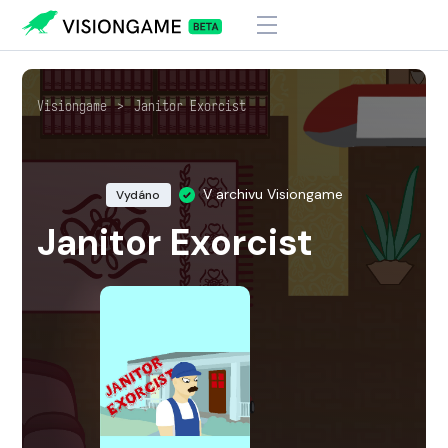
Visiongame
>
Janitor Exorcist
V archivu Visiongame
Vydáno
Janitor Exorcist