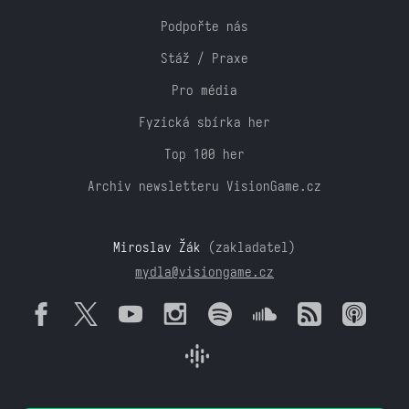
Podpořte nás
Stáž / Praxe
Pro média
Fyzická sbírka her
Top 100 her
Archiv newsletteru VisionGame.cz
Miroslav Žák
(zakladatel)
mydla@visiongame.cz