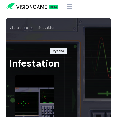
Visiongame
>
Infestation
Vydáno
Infestation