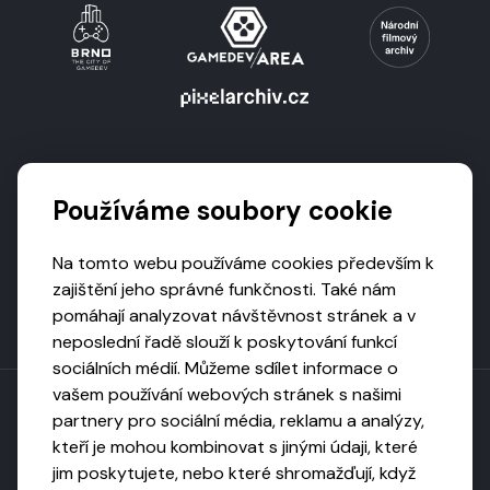
Podporují nás
Používáme soubory cookie
Na tomto webu používáme cookies především k
zajištění jeho správné funkčnosti. Také nám
pomáhají analyzovat návštěvnost stránek a v
neposlední řadě slouží k poskytování funkcí
sociálních médií. Můžeme sdílet informace o
vašem používání webových stránek s našimi
partnery pro sociální média, reklamu a analýzy,
kteří je mohou kombinovat s jinými údaji, které
Toto dílo podléhá licenci CC BY-NC-ND
jim poskytujete, nebo které shromažďují, když
Uveďte původ, neužívejte komerčně, nezpracovávejte.