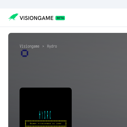
Visiongame
>
Hydro