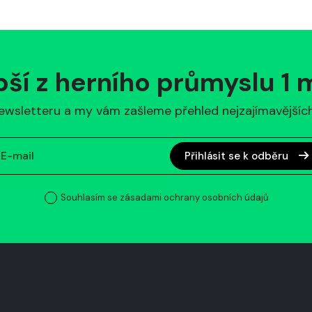
pší z herního průmyslu 1
ewsletteru a my vám zašleme přehled nejzajímavějších 
Přihlásit se k odběru
Souhlasím se zásadami ochrany osobních údajů