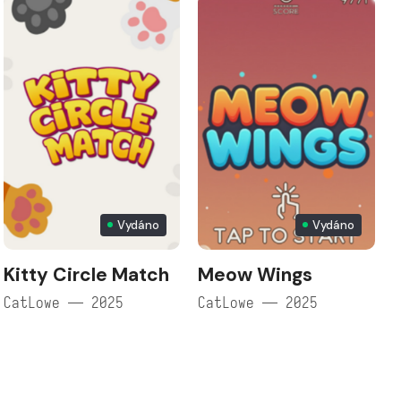
Vydáno
Vydáno
Kitty Circle Match
Meow Wings
CatLowe — 2025
CatLowe — 2025