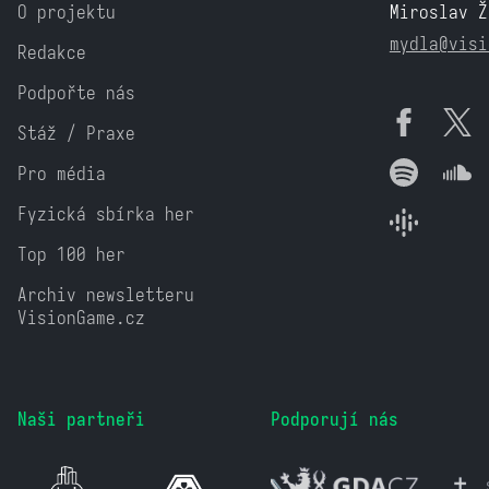
O projektu
Miroslav Ž
mydla@visi
Redakce
Podpořte nás
Stáž / Praxe
Pro média
Fyzická sbírka her
Top 100 her
Archiv newsletteru
VisionGame.cz
Naši partneři
Podporují nás