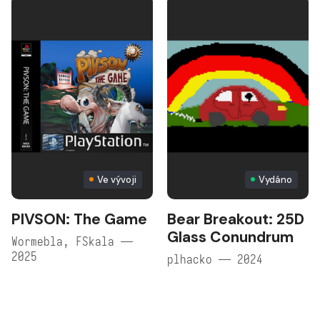
Ve vývoji
Vydáno
PIVSON: The Game
Bear Breakout: 25D
Glass Conundrum
Wormebla, FSkala —
2025
plhacko — 2024