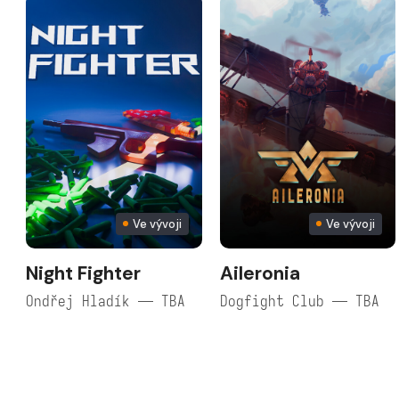
Ve vývoji
Ve vývoji
Night Fighter
Aileronia
Ondřej Hladík — TBA
Dogfight Club — TBA