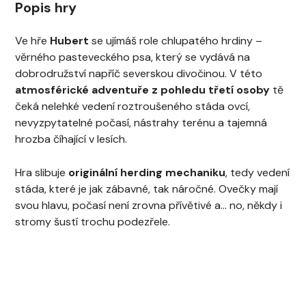
Popis hry
Ve hře
Hubert
se ujímáš role chlupatého hrdiny –
věrného pasteveckého psa, který se vydává na
dobrodružství napříč severskou divočinou. V této
atmosférické adventuře z pohledu třetí osoby
tě
čeká nelehké vedení roztroušeného stáda ovcí,
nevyzpytatelné počasí, nástrahy terénu a tajemná
hrozba číhající v lesích.
Hra slibuje
originální herding mechaniku
, tedy vedení
stáda, které je jak zábavné, tak náročné. Ovečky mají
svou hlavu, počasí není zrovna přívětivé a… no, někdy i
stromy šustí trochu podezřele.