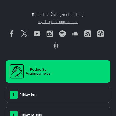
Miroslav Žák
(zakladatel)
mydla@visiongame.cz
Podpořte
Visiongame.cz
Přidat hru
Přidat studio