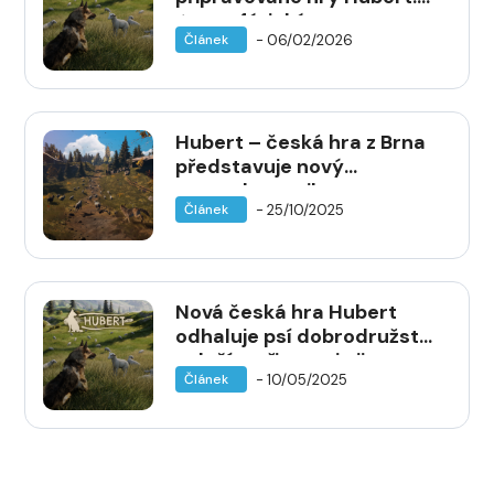
Atmosférické
- 06/02/2026
Článek
dobrodružství očima
ovčáckého psa
Hubert – česká hra z Brna
představuje nový
gameplay trailer a
- 25/10/2025
Článek
screenshoty
Nová česká hra Hubert
odhaluje psí dobrodružství
s duší – připravuje ji
- 10/05/2025
Článek
brněnské Brocap Studio