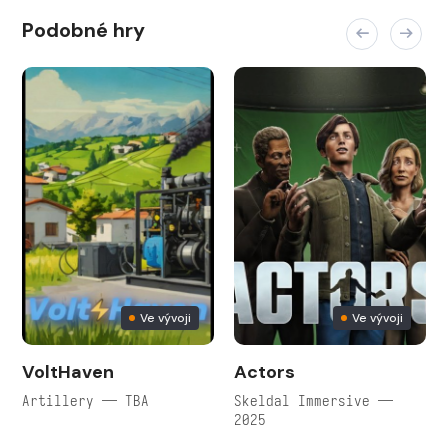
Podobné hry
Ve vývoji
Ve vývoji
VoltHaven
Actors
Artillery — TBA
Skeldal Immersive —
2025