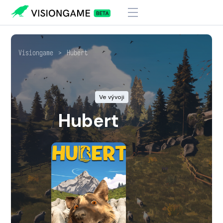
Visiongame
>
Hubert
Ve vývoji
Hubert