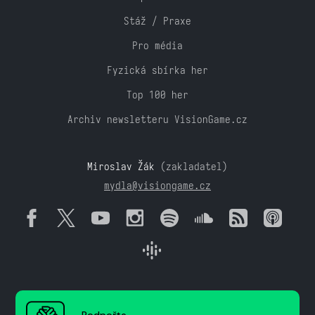
Stáž / Praxe
Pro média
Fyzická sbírka her
Top 100 her
Archiv newsletteru VisionGame.cz
Miroslav Žák
(zakladatel)
mydla@visiongame.cz