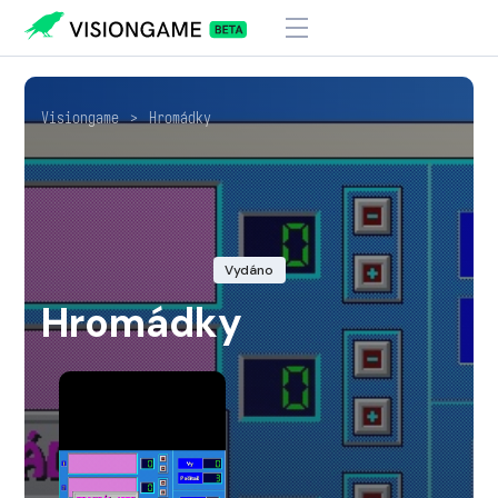
Visiongame
>
Hromádky
Vydáno
Hromádky