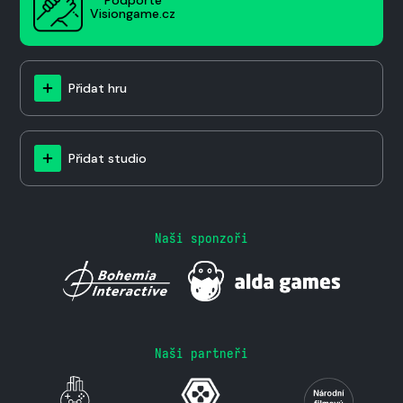
Podpořte
Visiongame.cz
Přidat hru
Přidat studio
Naši sponzoři
Naši partneři