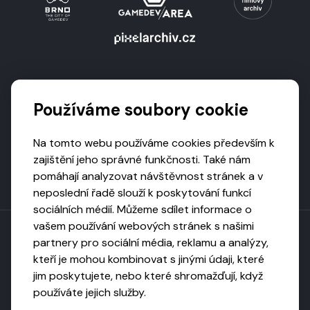
Podporují nás
Používáme soubory cookie
Na tomto webu používáme cookies především k
zajištění jeho správné funkčnosti. Také nám
pomáhají analyzovat návštěvnost stránek a v
neposlední řadě slouží k poskytování funkcí
sociálních médií. Můžeme sdílet informace o
vašem používání webových stránek s našimi
partnery pro sociální média, reklamu a analýzy,
kteří je mohou kombinovat s jinými údaji, které
Toto dílo podléhá licenci CC BY-NC-ND
jim poskytujete, nebo které shromažďují, když
Uveďte původ, neužívejte komerčně, nezpracovávejte.
používáte jejich služby.
Webarchivováno