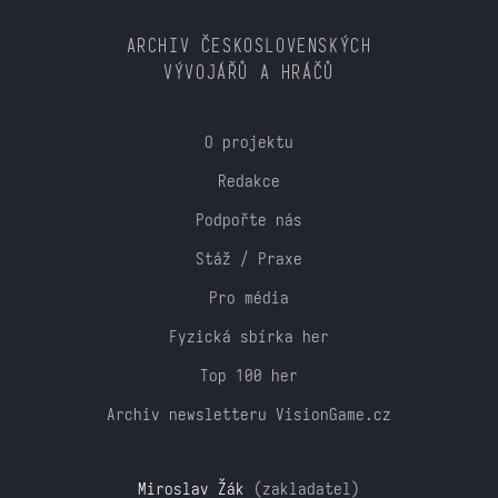
ARCHIV ČESKOSLOVENSKÝCH
VÝVOJÁŘŮ A HRÁČŮ
O projektu
Redakce
Podpořte nás
Stáž / Praxe
Pro média
Fyzická sbírka her
Top 100 her
Archiv newsletteru VisionGame.cz
Miroslav Žák
(zakladatel)