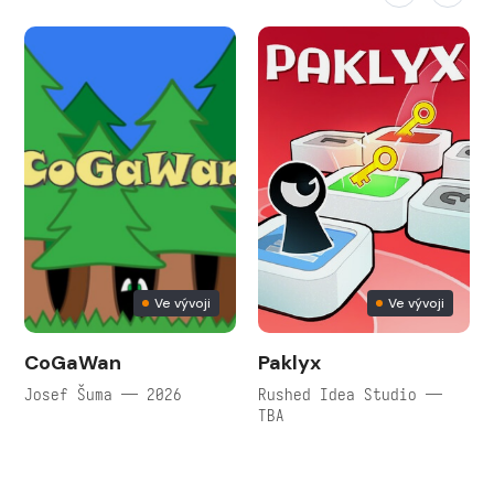
Ve vývoji
Ve vývoji
CoGaWan
Paklyx
Josef Šuma — 2026
Rushed Idea Studio —
TBA