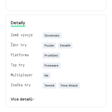
Detaily
Země vývoje
Slovensko
Žánr hry
Puzzle
Stealth
Platforma
Prohlížeč
Typ hry
Freeware
Multiplayer
Ne
Značka hry
Temné
Time Attack
Engine
Unity
Více detailů