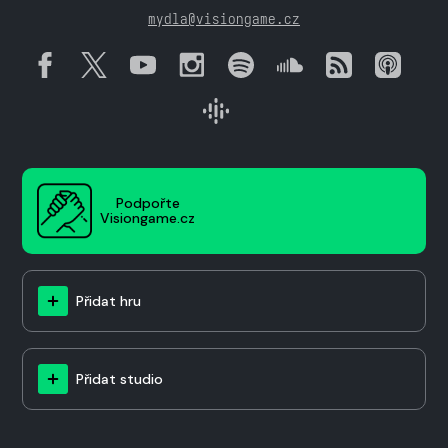
mydla@visiongame.cz
Podpořte
Visiongame.cz
Přidat hru
Přidat studio