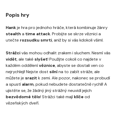
Popis hry
Hank
je hra pro jednoho hráče, která kombinuje žánry
stealth
a
time attack
. Probijte se skrze věznici a
utečte
rozsudku smrti
, aniž by si vás kdokoli všiml.
Strážci
vás mohou odhalit zrakem i sluchem. Nesmí vás
vidět
, ale také
slyšet
! Použijte cokoli co najdete v
každém oddělení
věznice
, abyste se dostali ven co
nejrychleji! Nejste dost
silní
na to zabít stráže, ale
můžete je
srazit
k zemi. Ale pozor, nakonec se probudí
a spustí
alarm
, pokud nebudete dostatečně rychlí! A
ujistěte se, že žádný jiný strážný neuvidí jejich
bezvědomé tělo
! Strážci také mají
klíče
od
vězeňských dveří.