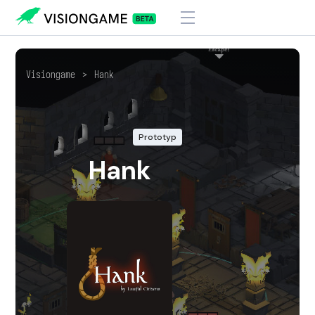
Visiongame
>
Hank
Prototyp
Hank