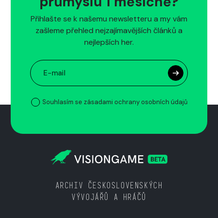
průmyslu 1 měsíčně?
Přihlašte se k našemu newsletteru a my vám
zašleme přehled nejzajímavějších článků a
nejlepších her.
Souhlasím se zásadami ochrany osobních údajů
ARCHIV ČESKOSLOVENSKÝCH
VÝVOJÁŘŮ A HRÁČŮ