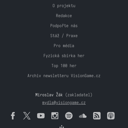
O projektu
Redakce
Podpořte nás
Stáž / Praxe
Pro média
Fyzická sbírka her
Top 100 her
Archiv newsletteru VisionGame.cz
Miroslav Žák
(zakladatel)
mydla@visiongame.cz