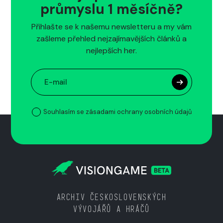
průmyslu 1 měsíčně?
Přihlašte se k našemu newsletteru a my vám
zašleme přehled nejzajímavějších článků a
nejlepších her.
Souhlasím se zásadami ochrany osobních údajů
ARCHIV ČESKOSLOVENSKÝCH
VÝVOJÁŘŮ A HRÁČŮ