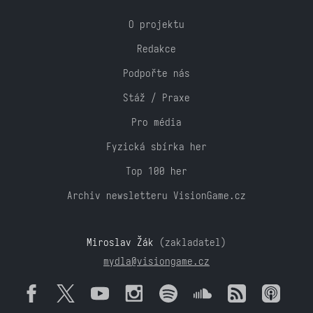
O projektu
Redakce
Podpořte nás
Stáž / Praxe
Pro média
Fyzická sbírka her
Top 100 her
Archiv newsletteru VisionGame.cz
Miroslav Žák
(zakladatel)
mydla@visiongame.cz