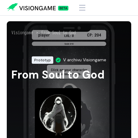
Visiongame
>
From Soul to God
V archivu Visiongame
Prototyp
From Soul to God