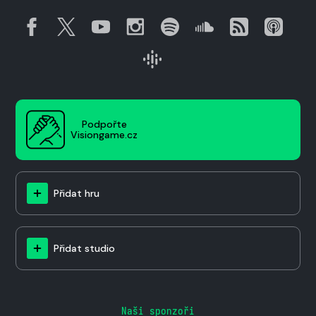
Podpořte
Visiongame.cz
Přidat hru
Přidat studio
Naši sponzoři