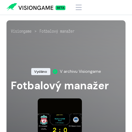
Visiongame
>
Fotbalový manažer
V archivu Visiongame
Vydáno
Fotbalový manažer