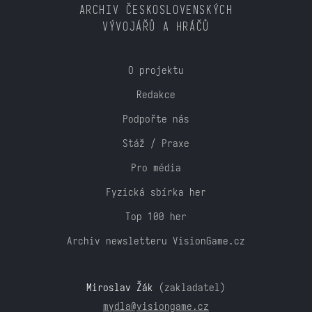
ARCHIV ČESKOSLOVENSKÝCH
VÝVOJÁŘŮ A HRÁČŮ
O projektu
Redakce
Podpořte nás
Stáž / Praxe
Pro média
Fyzická sbírka her
Top 100 her
Archiv newsletteru VisionGame.cz
Miroslav Žák
(zakladatel)
mydla@visiongame.cz