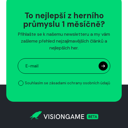
To nejlepší z herního
průmyslu 1 měsíčně?
Přihlašte se k našemu newsletteru a my vám
zašleme přehled nejzajímavějších článků a
nejlepších her.
Souhlasím se zásadami ochrany osobních údajů