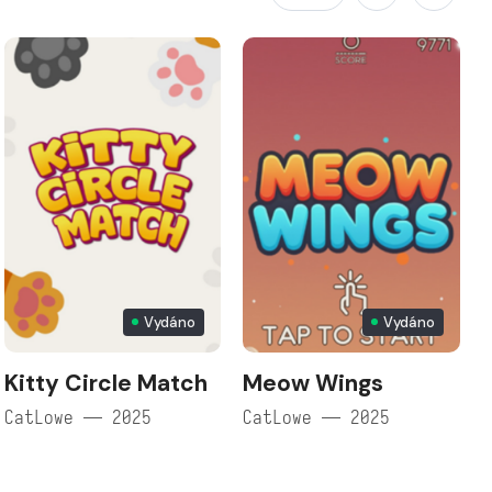
Vydáno
Vydáno
Kitty Circle Match
Meow Wings
CatLowe — 2025
CatLowe — 2025