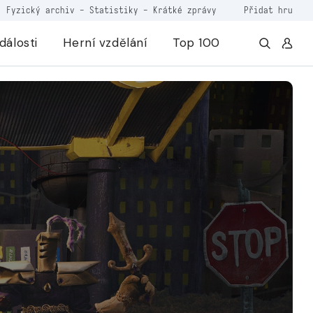
Fyzický archiv
-
Statistiky
-
Krátké zprávy
Přidat hru
dálosti
Herní vzdělání
Top 100