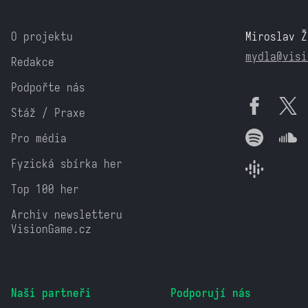
O projektu
Miroslav Ž
mydla@visi
Redakce
Podpořte nás
Stáž / Praxe
Pro média
Fyzická sbírka her
Top 100 her
Archiv newsletteru
VisionGame.cz
Naši partneři
Podporují nás