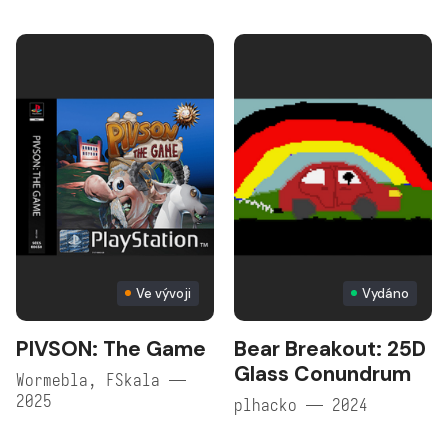
Ve vývoji
Vydáno
PIVSON: The Game
Bear Breakout: 25D
Glass Conundrum
Wormebla, FSkala —
2025
plhacko — 2024