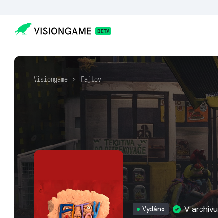
Visiongame
>
Fajtov
V archiv
Vydáno