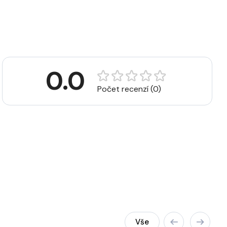
0.0
Počet recenzí (0)
Vše