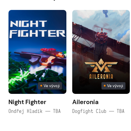
Ve vývoji
Ve vývoji
Night Fighter
Aileronia
Ondřej Hladík — TBA
Dogfight Club — TBA