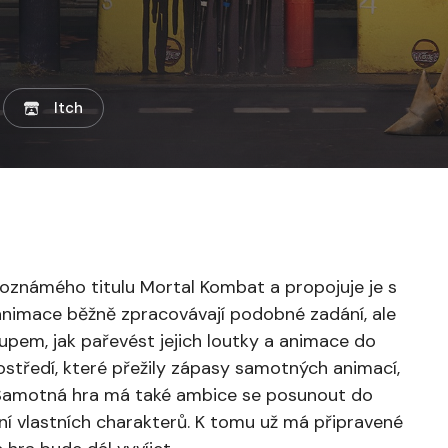
Itch
toznámého titulu Mortal Kombat a propojuje je s
animace běžně zpracovávají podobné zadání, ale
tupem, jak pařevést jejich loutky a animace do
ostředí, které přežily zápasy samotných animací,
i. Samotná hra má také ambice se posunout do
ení vlastních charakterů. K tomu už má připravené