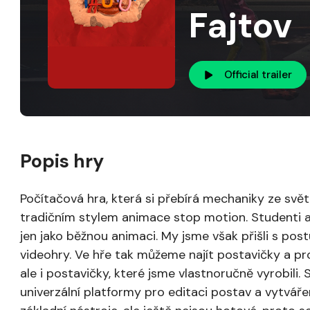
Fajtov
Official trailer
Popis hry
Počítačová hra, která si přebírá mechaniky ze svě
tradičním stylem animace stop motion. Studenti 
jen jako běžnou animaci. My jsme však přišli s pos
videohry. Ve hře tak můžeme najít postavičky a pr
ale i postavičky, které jsme vlastnoručně vyrobil
univerzální platformy pro editaci postav a vytvář