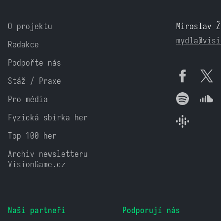
O projektu
Miroslav Ž
mydla@visi
Redakce
Podpořte nás
Stáž / Praxe
Pro média
Fyzická sbírka her
Top 100 her
Archiv newsletteru
VisionGame.cz
Naši partneři
Podporují nás