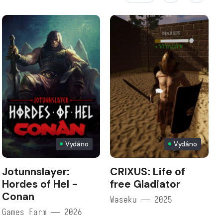
Vydáno
Vydáno
Jotunnslayer:
CRIXUS: Life of
Hordes of Hel -
free Gladiator
Conan
Waseku — 2025
Games Farm — 2026