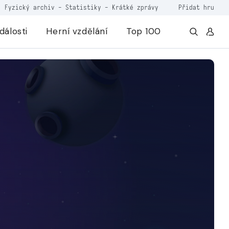
Fyzický archiv
-
Statistiky
-
Krátké zprávy
Přidat hru
dálosti
Herní vzdělání
Top 100