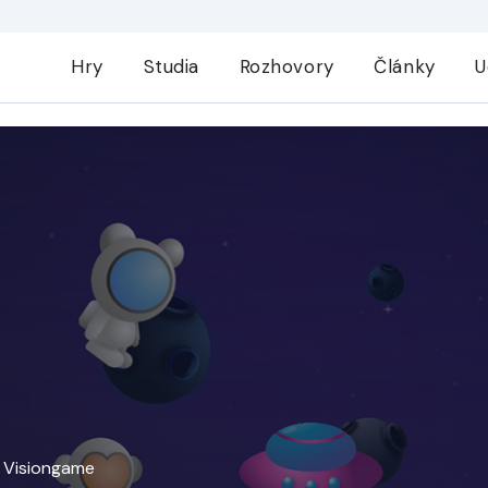
Hry
Studia
Rozhovory
Články
U
u Visiongame