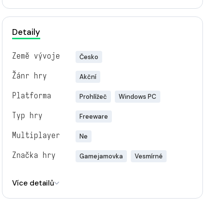
Detaily
Země vývoje
Česko
Žánr hry
Akční
Platforma
Prohlížeč
Windows PC
Typ hry
Freeware
Multiplayer
Ne
Značka hry
Gamejamovka
Vesmírné
Engine
Unity
Více detailů