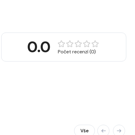
0.0
Počet recenzí (0)
Vše