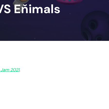
VS Eňimals
 Jam 2021
.