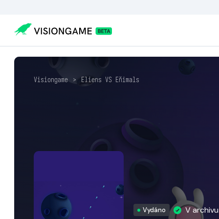
Visiongame
>
Eliens VS Eňimals
V archiv
Vydáno