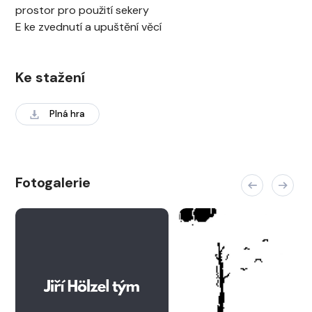
prostor pro použití sekery
E ke zvednutí a upuštění věcí
Ke stažení
Plná hra
Fotogalerie