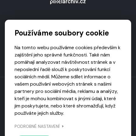
Podporují nás
Používáme soubory cookie
Na tomto webu používáme cookies především k
zajištění jeho správné funkčnosti. Také nám
pomáhají analyzovat návštěvnost stránek a v
neposlední řadě slouží k poskytování funkcí
sociálních médií. Můžeme sdílet informace o
vašem používání webových stránek s našimi
partnery pro sociální média, reklamu a analýzy,
kteří je mohou kombinovat s jinými údaji, které
Toto dílo podléhá licenci CC BY-NC-ND
jim poskytujete, nebo které shromažďují, když
Uveďte původ, neužívejte komerčně, nezpracovávejte.
používáte jejich služby.
Webarchivováno
PODROBNÉ NASTAVENÍ
Národní knihovnou ČR
Design by
Vanda