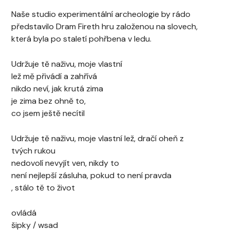
Naše studio experimentální archeologie by rádo
představilo Dram Fireth hru založenou na slovech,
která byla po staletí pohřbena v ledu.
Udržuje tě naživu, moje vlastní
lež mě přivádí a zahřívá
nikdo neví, jak krutá zima
je zima bez ohně to,
co jsem ještě necítil
Udržuje tě naživu, moje vlastní lež, dračí oheň z
tvých rukou
nedovolí nevyjít ven, nikdy to
není nejlepší zásluha, pokud to není pravda
, stálo tě to život
ovládá
šipky / wsad