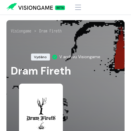
Visiongame
>
Dram Fireth
V archivu Visiongame
Vydáno
Dram Fireth