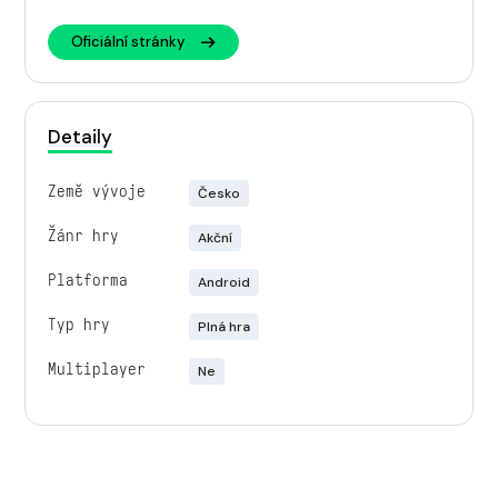
Oficiální stránky
Detaily
Země vývoje
Česko
Žánr hry
Akční
Platforma
Android
Typ hry
Plná hra
Multiplayer
Ne