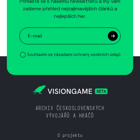
Přihlašte se k našemu newsletteru a my vám
zašleme přehled nejzajímavějších článků a
nejlepších her.
Souhlasím se zásadami ochrany osobních údajů
ARCHIV ČESKOSLOVENSKÝCH
VÝVOJÁŘŮ A HRÁČŮ
O projektu