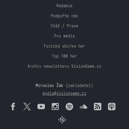
Redakce
Podpořte nás
Stáž / Praxe
Pro média
Fyzická sbírka her
Top 100 her
Archiv newsletteru VisionGame.cz
Miroslav Žák
(zakladatel)
mydla@visiongame.cz