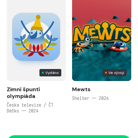
Vydáno
Ve vývoji
Zimní špuntí
Mewts
olympiáda
Shelter — 2026
Česka televize / ČT
Déčko — 2024