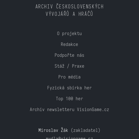
ARCHIV ČESKOSLOVENSKÝCH
VÝVOJÁŘŮ A HRÁČŮ
O projektu
Redakce
Podpořte nás
Stáž / Praxe
Pro média
Fyzická sbírka her
Top 100 her
Archiv newsletteru VisionGame.cz
Miroslav Žák
(zakladatel)
mydla@visiongame.cz