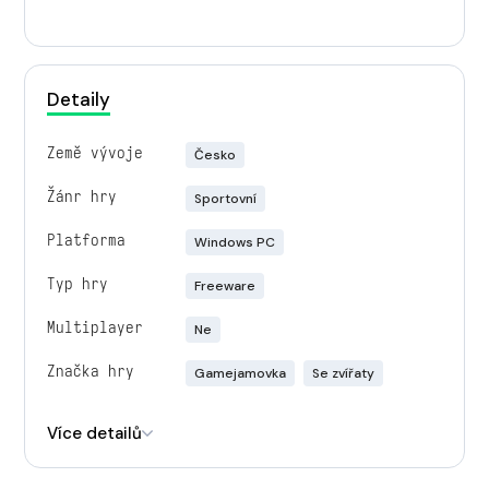
Detaily
Země vývoje
Česko
Žánr hry
Sportovní
Platforma
Windows PC
Typ hry
Freeware
Multiplayer
Ne
Značka hry
Gamejamovka
Se zvířaty
Engine
Unity
Více detailů