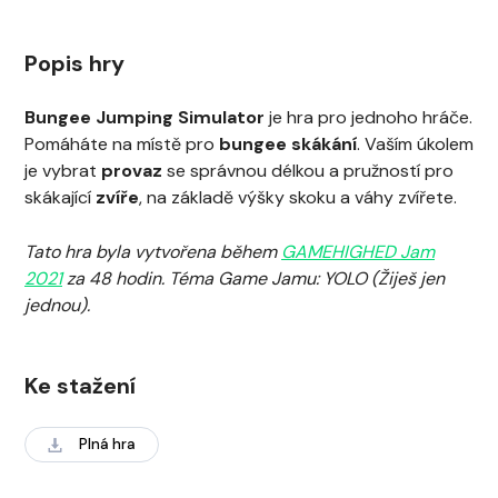
Popis hry
Bungee Jumping Simulator
je hra pro jednoho hráče.
Pomáháte na místě pro
bungee skákání
. Vaším úkolem
je vybrat
provaz
se správnou délkou a pružností pro
skákající
zvíře
, na základě výšky skoku a váhy zvířete.
Tato hra byla vytvořena během
GAMEHIGHED Jam
2021
za 48 hodin. Téma Game Jamu: YOLO (Žiješ jen
jednou).
Ke stažení
Plná hra