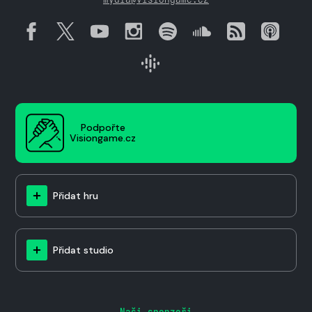
Podpořte
Visiongame.cz
Přidat hru
Přidat studio
Naši sponzoři