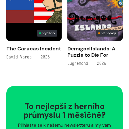
Vydáno
Ve vývoji
The Caracas Incident
Demigod Islands: A
Puzzle to Die For
David Varga — 2026
Lugremond — 2026
To nejlepší z herního
průmyslu 1 měsíčně?
Přihlašte se k našemu newsletteru a my vám