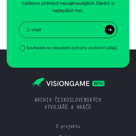
zašleme přehled nejzajímavějších článků a
nejlepších her.
Souhlasím se zásadami ochrany osobních údajů
ARCHIV ČESKOSLOVENSKÝCH
VÝVOJÁŘŮ A HRÁČŮ
O projektu