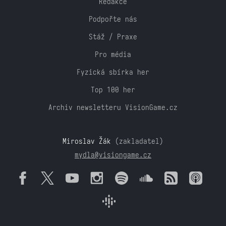
Redakce
Podpořte nás
Stáž / Praxe
Pro média
Fyzická sbírka her
Top 100 her
Archiv newsletteru VisionGame.cz
Miroslav Žák
(zakladatel)
mydla@visiongame.cz