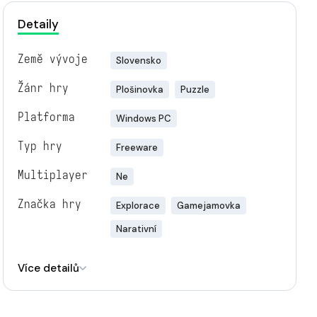
Detaily
Země vývoje
Slovensko
Žánr hry
Plošinovka
Puzzle
Platforma
Windows PC
Typ hry
Freeware
Multiplayer
Ne
Značka hry
Explorace
Gamejamovka
Narativní
Engine
Godot
Více detailů