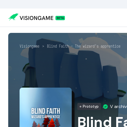
Visiongame
>
Blind Faith - The wizard's apprentice
V archi
Prototyp
Blind F