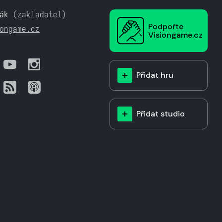
ák
(zakladatel)
Podpořte
ongame.cz
Visiongame.cz
Přidat hru
Přidat studio