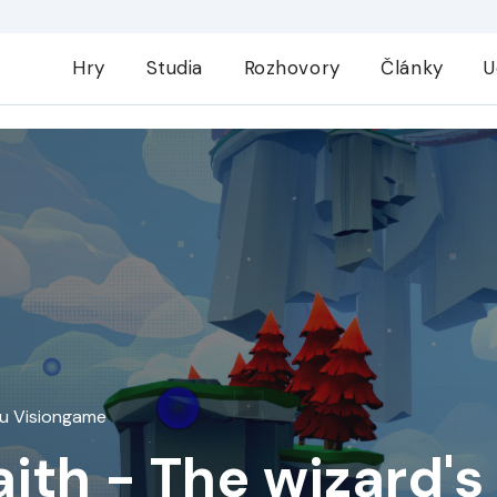
Hry
Studia
Rozhovory
Články
U
vu Visiongame
aith - The wizard's