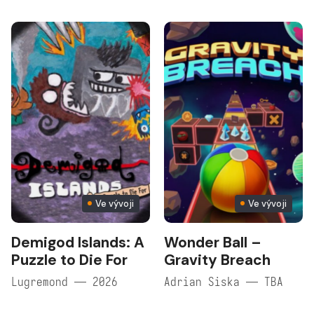
Ve vývoji
Ve vývoji
Demigod Islands: A
Wonder Ball –
Puzzle to Die For
Gravity Breach
Lugremond — 2026
Adrian Siska — TBA