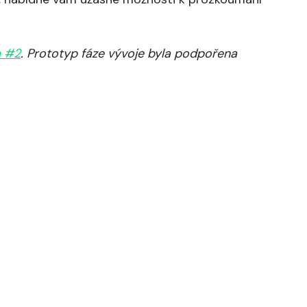
m #2
. Prototyp fáze vývoje byla podpořena
.