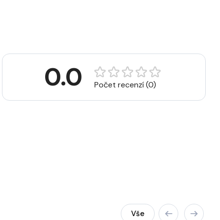
0.0
Počet recenzí (0)
Vše