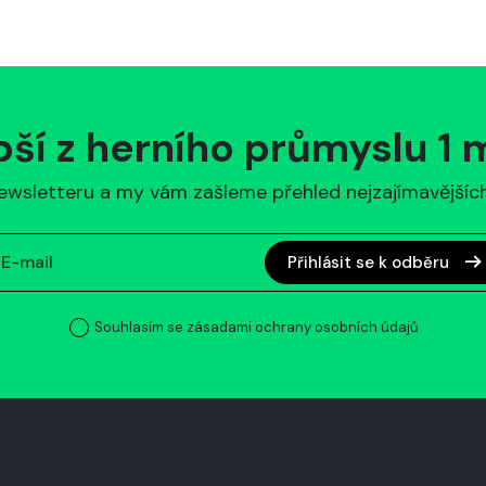
pší z herního průmyslu 1
ewsletteru a my vám zašleme přehled nejzajímavějších 
Přihlásit se k odběru
Souhlasím se zásadami ochrany osobních údajů