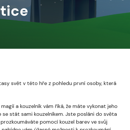
tice
asy svět v této hře z pohledu první osoby, která
agií a kouzelník vám říká, že máte vykonat jeho
e se stát sami kouzelníkem. Jste posláni do světa
de prozkoumáváte pomocí kouzel barev ve svůj
í, nabídne vám úžasné možnosti k prozkoumání