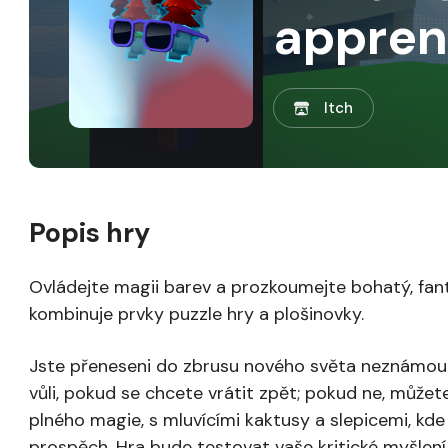
appren
Itch
Popis hry
Ovládejte magii barev a prozkoumejte bohatý, fant
kombinuje prvky puzzle hry a plošinovky.
Jste přeneseni do zbrusu nového světa neznámou m
vůli, pokud se chcete vrátit zpět; pokud ne, můžet
plného magie, s mluvícími kaktusy a slepicemi, k
prospěch. Hra bude testovat vaše kritické myšlen