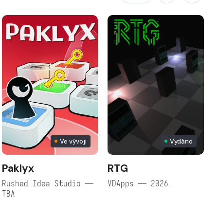
Ve vývoji
Vydáno
Paklyx
RTG
Rushed Idea Studio —
VDApps — 2026
TBA