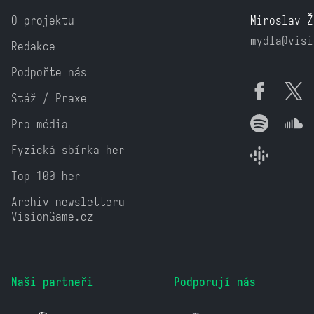
O projektu
Miroslav Ž
mydla@visi
Redakce
Podpořte nás
Stáž / Praxe
Pro média
Fyzická sbírka her
Top 100 her
Archiv newsletteru
VisionGame.cz
Naši partneři
Podporují nás