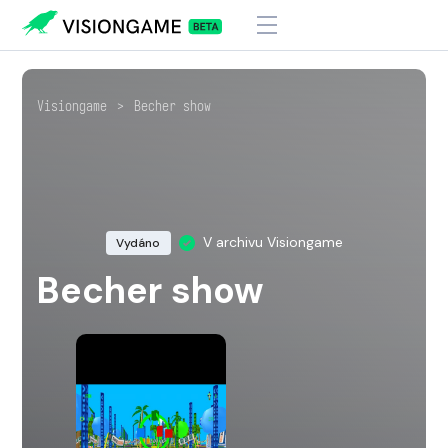
Visiongame
>
Becher show
V archivu Visiongame
Vydáno
Becher show