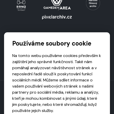
Podporují nás
Používáme soubory cookie
Na tomto webu používáme cookies především k
zajištění jeho správné funkčnosti. Také nám
pomáhají analyzovat návštěvnost stránek a v
neposlední řadě slouží k poskytování funkcí
sociálních médií. Můžeme sdílet informace o
vašem používání webových stránek s našimi
partnery pro sociální média, reklamu a analýzy,
kteří je mohou kombinovat s jinými údaji, které
Toto dílo podléhá licenci CC BY-NC-ND
jim poskytujete, nebo které shromažďují, když
Uveďte původ, neužívejte komerčně, nezpracovávejte.
používáte jejich služby.