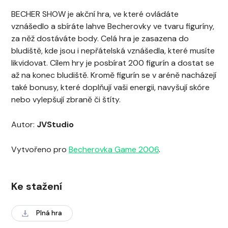
BECHER SHOW je akční hra, ve které ovládáte
vznášedlo a sbíráte lahve Becherovky ve tvaru figuríny,
za něž dostáváte body. Celá hra je zasazena do
bludiště, kde jsou i nepřátelská vznášedla, které musíte
likvidovat. Cílem hry je posbírat 200 figurín a dostat se
až na konec bludiště. Kromě figurín se v aréně nacházejí
také bonusy, které doplňují vaši energii, navyšují skóre
nebo vylepšují zbraně či štíty.
Autor:
JVStudio
Vytvořeno pro
Becherovka Game 2006
.
Ke stažení
Plná hra