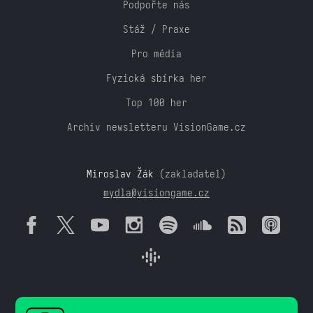
Podpořte nás
Stáž / Praxe
Pro média
Fyzická sbírka her
Top 100 her
Archiv newsletteru VisionGame.cz
Miroslav Žák
(zakladatel)
mydla@visiongame.cz