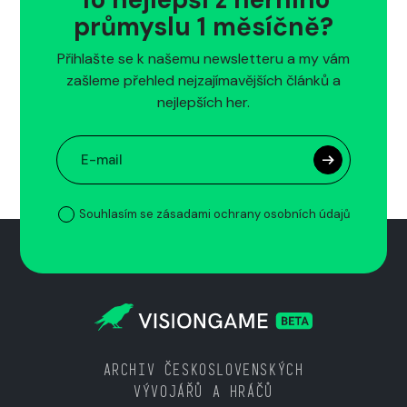
průmyslu 1 měsíčně?
Přihlašte se k našemu newsletteru a my vám
zašleme přehled nejzajímavějších článků a
nejlepších her.
Souhlasím se zásadami ochrany osobních údajů
ARCHIV ČESKOSLOVENSKÝCH
VÝVOJÁŘŮ A HRÁČŮ