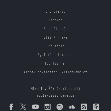
O projektu
Redakce
Podpořte nás
Stáž / Praxe
Pro média
Fyzická sbírka her
Top 100 her
Archiv newsletteru VisionGame.cz
Miroslav Žák
(zakladatel)
mydla@visiongame.cz