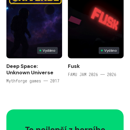
Vydáno
Vydáno
Deep Space:
Fusk
Unknown Universe
FAMU JAM 2026 — 2026
Mythforge games — 2017
To nejlepší z herního