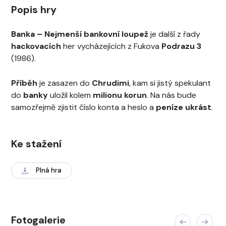
Popis hry
Banka – Nejmenší bankovní loupež
je další z řady
hackovacích
her vycházejících z Fukova
Podrazu 3
(1986).
Příběh
je zasazen do
Chrudimi
, kam si jistý spekulant
do
banky
uložil kolem
milionu korun
. Na nás bude
samozřejmě zjistit číslo konta a heslo a
peníze ukrást
.
Ke stažení
Plná hra
Fotogalerie