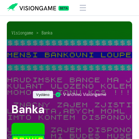
Visiongame
>
Banka
V archivu Visiongame
Vydáno
Banka