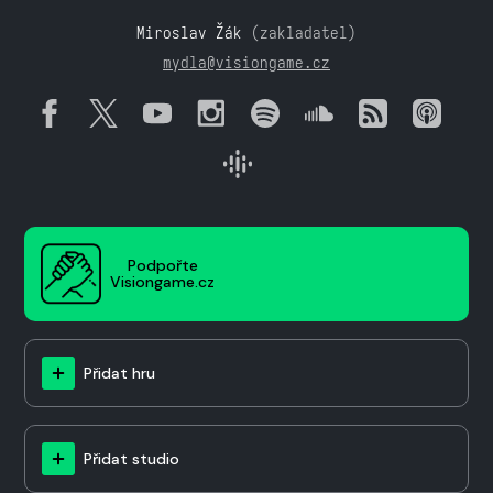
Miroslav Žák
(zakladatel)
mydla@visiongame.cz
Podpořte
Visiongame.cz
Přidat hru
Přidat studio