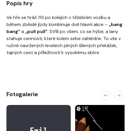
Popis hry
Ve hře se hráč řítí po kolejích v těžebním vozíku a
během zběsilé jízdy kombinuje dvě hlavní akce –
„bang
bang“
a
„pull pull“
. Střílí po všem, co se hýbe, a lany
stahuje cennosti, které kolem sebe zahlédne. To vše v
ručně navržených levelech plných šílených překážek,
tajných cest a příležitostí k vysokému skóre.
Fotogalerie